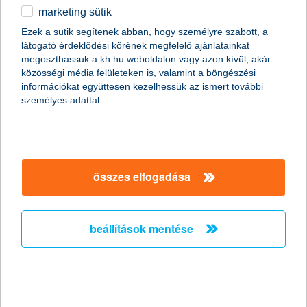
marketing sütik
egyéb
összes cikk megjelenítése
Ezek a sütik segítenek abban, hogy személyre szabott, a
látogató érdeklődési körének megfelelő ajánlatainkat
English
megoszthassuk a kh.hu weboldalon vagy azon kívül, akár
közösségi média felületeken is, valamint a böngészési
információkat együttesen kezelhessük az ismert további
személyes adattal.
összes elfogadása
beállítások mentése
dugókkal a világ körül
2019. május 02. - Telefonunk külföldi utazáskor is állandó
kellék, ha azonban lemerül, lehet, hogy hiába van nálunk a