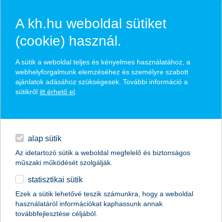
A kh.hu weboldal sütiket
(cookie) használ.
hasznos biztosítási
A sütik a weboldal teljes és kényelmes használatához, a
tippek
webhelyforgalmunk elemzéséhez és személyre szabott
ajánlatok adásához szükségesek. További információ a
sütikről
itt érhető el
.
hitelek
találd meg könnyedén, ami Neked szól
napi pénzügyek
alap sütik
Az idetartozó sütik a weboldal megfelelő és biztonságos
élethelyzet kiválasztása
megtakarítások
műszaki működését szolgálják.
statisztikai sütik
biztosítások
termék kategória kiválasztása
Ezek a sütik lehetővé teszik számunkra, hogy a weboldal
használatáról információkat kaphassunk annak
digitális bankolás
továbbfejlesztése céljából.