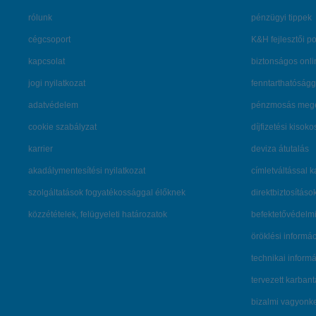
rólunk
pénzügyi tippek
cégcsoport
K&H fejlesztői po
kapcsolat
biztonságos onli
jogi nyilatkozat
fenntarthatóságg
adatvédelem
pénzmosás mege
cookie szabályzat
díjfizetési kisoko
karrier
deviza átutalás
akadálymentesítési nyilatkozat
címletváltással 
szolgáltatások fogyatékossággal élőknek
direktbiztosításo
közzétételek, felügyeleti határozatok
befektetővédelmi
öröklési informá
technikai inform
tervezett karban
bizalmi vagyon