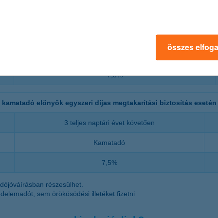
kamatadó előnyök rendszeres díjas megtakarítási biztosítás eseté
6 teljes naptári évet követően
összes elfog
Kamatadó
7,5%
kamatadó előnyök egyszeri díjas megtakarítási biztosítás esetén
3 teljes naptári évet követően
Kamatadó
7,5%
dójóváírásban részesülhet.
edelemadót, sem örökösödési illetéket fizetni