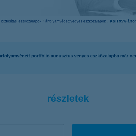
életbiztosítási csomag
 betéti kártya
K&H babaváró hitelhez
kapcsolódó csoportos
biztosítási eszközalapok
árfolyamvédett vegyes eszközalapok
K&H 95% árfoly
hitelfedezeti életbiztosítás
olyamvédett portfólió augusztus vegyes eszközalapba már nem 
részletek