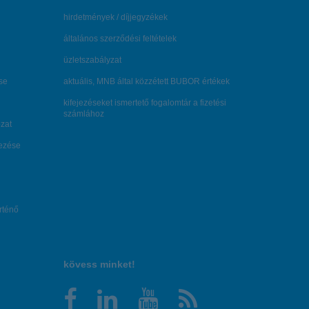
hirdetmények / díjjegyzékek
általános szerződési feltételek
üzletszabályzat
se
aktuális, MNB által közzétett BUBOR értékek
kifejezéseket ismertető fogalomtár a fizetési
számlához
zat
dezése
örténő
kövess minket!