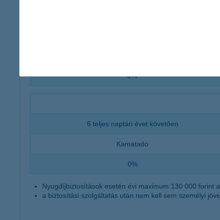
10 teljes naptári évet követően
Kamatadó
0%
6 teljes naptári évet követően
Kamatadó
0%
Nyugdíjbiztosítások esetén évi maximum 130 000 forint a
a biztosítási szolgáltatás után nem kell sem személyi jöv