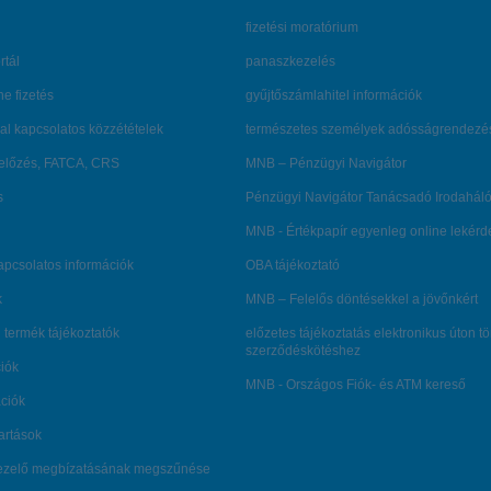
fizetési moratórium
rtál
panaszkezelés
ne fizetés
gyűjtőszámlahitel információk
al kapcsolatos közzétételek
természetes személyek adósságrendezé
lőzés, FATCA, CRS
MNB – Pénzügyi Navigátor
s
Pénzügyi Navigátor Tanácsadó Irodaháló
MNB - Értékpapír egyenleg online lekér
kapcsolatos információk
OBA tájékoztató
k
MNB – Felelős döntésekkel a jövőnkért
 termék tájékoztatók
előzetes tájékoztatás elektronikus úton t
szerződéskötéshez
ciók
MNB - Országos Fiók- és ATM kereső
ációk
tartások
kezelő megbízatásának megszűnése