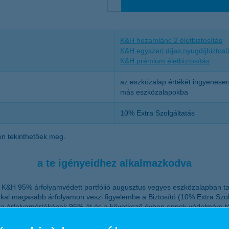
K&H hozamlánc 2 életbiztosítás
K&H egyszeri díjas nyugdíjbiztosí
K&H prémium életbiztosítás
az eszközalap értékét ingyenesen 
más eszközalapokba
10% Extra Szolgáltatás
ben tekinthetőek meg.
a te igényeidhez alkalmazkodva
a K&H 95% árfolyamvédett portfólió augusztus vegyes eszközalapban tart
kal magasabb árfolyamon veszi figyelembe a Biztosító (10% Extra Szol
a árfolyamértékének 95%-át és a következő évben ennek védelmére t
ó, mely tartalmazhat magyar és nemzetközi befektetéseket egyaránt, akár 