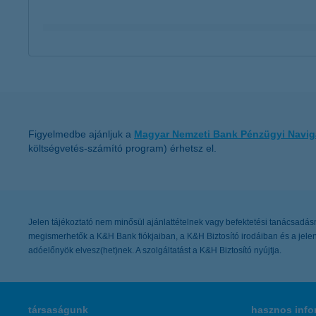
aki szeretné a betéti kamatoknál magasabb hozam 
aki szereti a kényelmet és a rugalmasságot
aki szeretne közép-, vagy hosszú távú megtakarítási
Figyelmedbe ajánljuk a
Magyar Nemzeti Bank Pénzügyi Navig
költségvetés-számító program) érhetsz el.
Jelen tájékoztató nem minősül ajánlattételnek vagy befektetési tanácsadásnak
megismerhetők a K&H Bank fiókjaiban, a K&H Biztosító irodáiban és a jelen 
adóelőnyök elvesz(het)nek. A szolgáltatást a K&H Biztosító nyújtja.
társaságunk
hasznos info