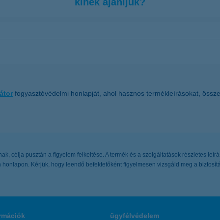
kinek ajánljuk?
elérésének lehetőségét megteremteni
 céljaihoz egy megfelelő eszközt
átor
fogyasztóvédelmi honlapját, ahol hasznos termékleírásokat, összeha
, célja pusztán a figyelem felkeltése. A termék és a szolgáltatások részletes leírá
honlapon. Kérjük, hogy leendő befektetőként figyelmesen vizsgáld meg a biztosítási
rmációk
ügyfélvédelem