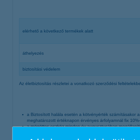
elérhető a következő termékek alatt
áthelyezés
biztosítási védelem
Az életbiztosítás részletei a vonatkozó szerződési feltételek
a Biztosított halála esetén a kötvényérték számításakor 
meghatározott értéknapon érvényes árfolyamnál fix 10%-
a mögöttes eszköz minden év augusztusában megállapítj
aktívan menedzselt diverzifikált globális vegyes portfóli
és részvény típusú befektetések formájában is