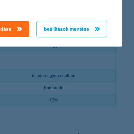
n
minden egyéb esetben
adása
beállítások mentése
Kamatadó
15%
minden egyéb esetben
Kamatadó
15%