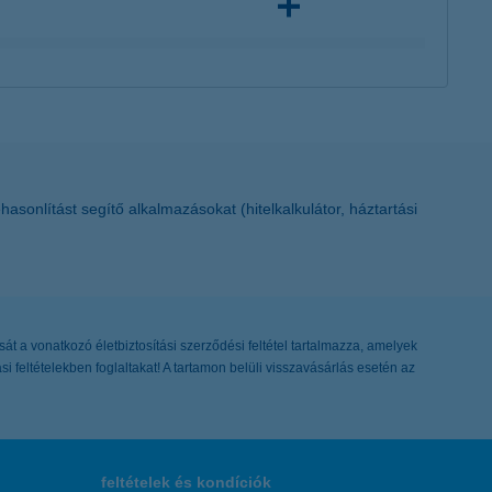
sonlítást segítő alkalmazásokat (hitelkalkulátor, háztartási
sát a vonatkozó életbiztosítási szerződési feltétel tartalmazza, amelyek
 feltételekben foglaltakat! A tartamon belüli visszavásárlás esetén az
feltételek és kondíciók