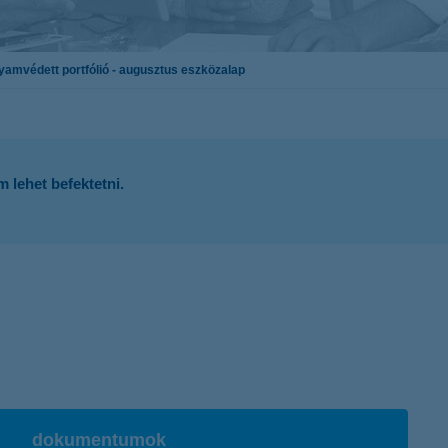
K&H token megújítás
Digitális Állampolgárság Program
amvédett portfólió - augusztus eszközalap
lehet befektetni.
dokumentumok