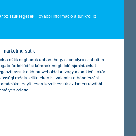
get kínáló eszközök arányát a kötvény és pénzpiaci típusú
ltoztathatják a mögöttes befektetések regionális és iparági
ához szükségesek. További információ a sütikről
itt
tosan kerülve a kockázatos eszközöket, növelheti a
et
kisebbre csökkenjen annak a valószínűsége, hogy a
zélsőséges piaci mozgások esetén – hogy az árfolyam
marketing sütik
ek a sütik segítenek abban, hogy személyre szabott, a
togató érdeklődési körének megfelelő ajánlatainkat
kockázatosabb eszközök arányát
goszthassuk a kh.hu weboldalon vagy azon kívül, akár
z csökkentheti a kockázatosabb eszközök arányát, indokolt
zösségi média felületeken is, valamint a böngészési
formációkat együttesen kezelhessük az ismert további
emélyes adattal.