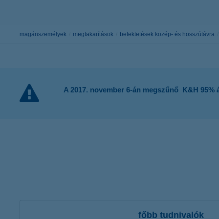
K&H Minősített Fogyasztóbarát
Otthonbiztosítás (MFO)
bankváltás
K&H virtuális
ügyfélajánló program
magánszemélyek
megtakarítások
befektetések közép- és hosszútávra
új ügyfél vagyok
lakossági & vállalkozói számlacsomag együtt
A 2017. november 6-án megszűnő K&H 95% árf
főbb tudnivalók