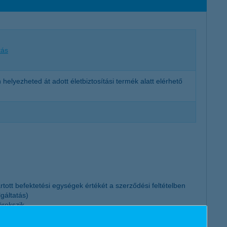
tás
helyezheted át adott életbiztosítási termék alatt elérhető
ott befektetési egységek értékét a szerződési feltételben
gáltatás)
örekszik
fejlett, akár feltörekvő piaci eszközökkel, pénzpiaci, kötvény