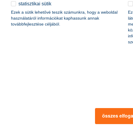
életbiztosítási csomag
statisztikai sütik
content-marketing.no-results-were-found
 betéti kártya
Ezek a sütik lehetővé teszik számunkra, hogy a weboldal
Ez
K&H babaváró hitelhez
kapcsolódó csoportos
használatáról információkat kaphassunk annak
lá
hitelfedezeti életbiztosítás
továbbfejlesztése céljából.
me
kö
in
rmációk
ügyfélvédelem
sz
fizetési moratórium
rtál
panaszkezelés
ne fizetés
gyűjtőszámlahitel információk
al kapcsolatos közzétételek
természetes személyek adósságrendezé
lőzés, FATCA, CRS
MNB – Pénzügyi Navigátor
s
Pénzügyi Navigátor Tanácsadó Irodaháló
MNB - Értékpapír egyenleg online lekér
kapcsolatos információk
OBA tájékoztató
összes elfog
k
MNB – Felelős döntésekkel a jövőnkért
 termék tájékoztatók
előzetes tájékoztatás elektronikus úton t