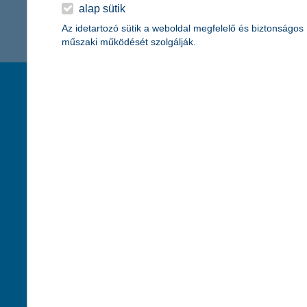
K&H Minősített Fogyasztóbarát
alap sütik
Otthonbiztosítás (MFO)
bankváltás
K&H virtuális
Az idetartozó sütik a weboldal megfelelő és biztonságos
műszaki működését szolgálják.
ügyfélajánló program
új ügyfél vagyok
társaságunk
hasznos info
lakossági & vállalkozói számlacsomag együtt
rólunk
pénzügyi tippek
cégcsoport
K&H fejlesztői po
kapcsolat
biztonságos onli
jogi nyilatkozat
fenntarthatóságg
adatvédelem
pénzmosás mege
cookie szabályzat
díjfizetési kisoko
karrier
deviza átutalás
akadálymentesítési nyilatkozat
címletváltással 
szolgáltatások fogyatékossággal élőknek
direktbiztosításo
közzétételek, felügyeleti határozatok
befektetővédelmi