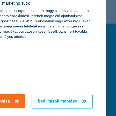
marketing sütik
K&H token megújítás
Digitális Állampolgárság Program
ek a sütik segítenek abban, hogy személyre szabott, a
togató érdeklődési körének megfelelő ajánlatainkat
goszthassuk a kh.hu weboldalon vagy azon kívül, akár
zösségi média felületeken is, valamint a böngészési
formációkat együttesen kezelhessük az ismert további
feltételek és kondíciók
emélyes adattal.
hirdetmények / díjjegyzékek
általános szerződési feltételek
üzletszabályzat
se
aktuális, MNB által közzétett BUBOR értékek
kifejezéseket ismertető fogalomtár a fizetési
számlához
zat
dezése
adása
beállítások mentése
örténő