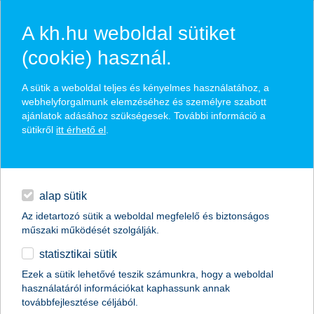
A kh.hu weboldal sütiket
(cookie) használ.
hasznos pénzügyi tippek
A sütik a weboldal teljes és kényelmes használatához, a
webhelyforgalmunk elemzéséhez és személyre szabott
ajánlatok adásához szükségesek. További információ a
sütikről
itt érhető el
.
találd meg könnyedén, ami Neked szól
hitelek
napi pénzügyek
élethelyzet kiválasztása
alap sütik
Az idetartozó sütik a weboldal megfelelő és biztonságos
megtakarítások
műszaki működését szolgálják.
termék kategória kiválasztása
statisztikai sütik
biztosítások
Ezek a sütik lehetővé teszik számunkra, hogy a weboldal
használatáról információkat kaphassunk annak
digitális bankolás
továbbfejlesztése céljából.
összes cikk megjelenítése