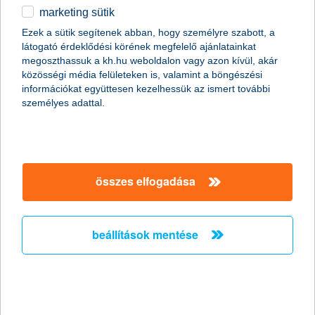
marketing sütik
egyéb
Ezek a sütik segítenek abban, hogy személyre szabott, a
látogató érdeklődési körének megfelelő ajánlatainkat
English
megoszthassuk a kh.hu weboldalon vagy azon kívül, akár
közösségi média felületeken is, valamint a böngészési
információkat együttesen kezelhessük az ismert további
személyes adattal.
összes elfogadása
okosotthon 5 lépésben, átalakítás nélkül
beállítások mentése
2020. február 05. - Ideje, hogy észrevegyük a házunkban rejlő
lehetőségeket, az okosotthonok nyújtotta kényelmet! 5
lépésben mutatjuk meg, hogyan!