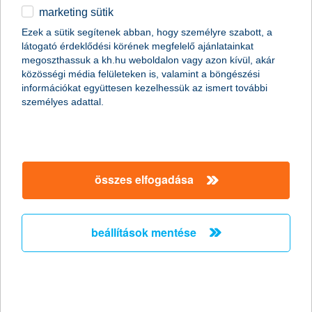
marketing sütik
egyéb
Ezek a sütik segítenek abban, hogy személyre szabott, a
látogató érdeklődési körének megfelelő ajánlatainkat
English
megoszthassuk a kh.hu weboldalon vagy azon kívül, akár
közösségi média felületeken is, valamint a böngészési
információkat együttesen kezelhessük az ismert további
személyes adattal.
összes elfogadása
mobilon igényelhető hitel: már 15 millió
forintig is lehetséges
beállítások mentése
2025. november 28. - mobilon igényelhető hitel már 15 millió
forintig – ismerd meg a feltételeket és az igénylés folyamatát.