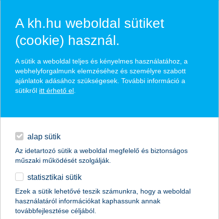
A kh.hu weboldal sütiket
(cookie) használ.
hasznos pénzügyi tippek
A sütik a weboldal teljes és kényelmes használatához, a
webhelyforgalmunk elemzéséhez és személyre szabott
ajánlatok adásához szükségesek. További információ a
sütikről
itt érhető el
.
találd meg könnyedén, ami Neked szól
hitelek
napi pénzügyek
élethelyzet kiválasztása
alap sütik
Az idetartozó sütik a weboldal megfelelő és biztonságos
megtakarítások
műszaki működését szolgálják.
termék kategória kiválasztása
statisztikai sütik
biztosítások
Ezek a sütik lehetővé teszik számunkra, hogy a weboldal
használatáról információkat kaphassunk annak
digitális bankolás
továbbfejlesztése céljából.
összes cikk megjelenítése