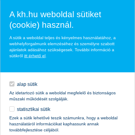
A kh.hu weboldal sütiket
(cookie) használ.
hasznos pénzügyi tippek
A sütik a weboldal teljes és kényelmes használatához, a
webhelyforgalmunk elemzéséhez és személyre szabott
ajánlatok adásához szükségesek. További információ a
sütikről
itt érhető el
.
találd meg könnyedén, ami Neked szól
hitelek
napi pénzügyek
élethelyzet kiválasztása
alap sütik
Az idetartozó sütik a weboldal megfelelő és biztonságos
megtakarítások
műszaki működését szolgálják.
termék kategória kiválasztása
statisztikai sütik
biztosítások
Ezek a sütik lehetővé teszik számunkra, hogy a weboldal
használatáról információkat kaphassunk annak
digitális bankolás
továbbfejlesztése céljából.
összes cikk megjelenítése