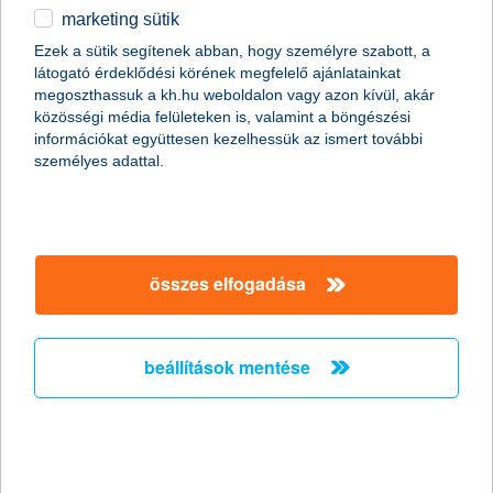
marketing sütik
egyéb
Ezek a sütik segítenek abban, hogy személyre szabott, a
látogató érdeklődési körének megfelelő ajánlatainkat
English
megoszthassuk a kh.hu weboldalon vagy azon kívül, akár
közösségi média felületeken is, valamint a böngészési
információkat együttesen kezelhessük az ismert további
személyes adattal.
összes elfogadása
3+1 konyhai eszköz, amivel stresszmentes
lehet a sütés-főzés
beállítások mentése
2019. december 11. - Mutatunk 3+1 konyhai eszközt, ami
sokat segíthet abban, hogy az ünnep mindenki számára
meghitten teljen.