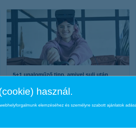
életbiztosítási csomag
 betéti kártya
K&H babaváró hitelhez
kapcsolódó csoportos
hitelfedezeti életbiztosítás
5+1 unaloműző tipp, amivel suli után
elütheted az időt
(cookie) használ.
2020. december 13. - Már végig nézted az összes izgalmas
sorozatot, kipörgetted az új videókat, de még mindig
a webhelyforgalmunk elemzéséhez és személyre szabott ajánlatok adás
unatkozol? Hoztunk 5 tippet, amivel hasznosan is töltheted az
időt!