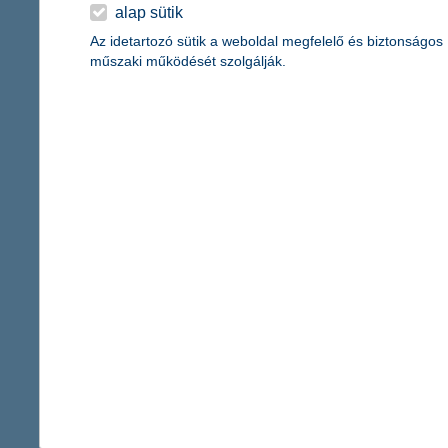
érdekel a cikk
alap sütik
Az idetartozó sütik a weboldal megfelelő és biztonságos
műszaki működését szolgálják.
a 8 legmenőbb feszt
2019. július 31. - Rutinos fesz
gyűjtöttük össze, hogyan tűn
érezheted magad a legjobban 
érdekel