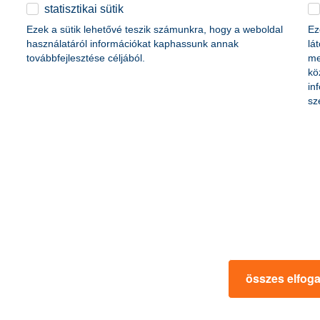
érdekel a cikk
statisztikai sütik
Ezek a sütik lehetővé teszik számunkra, hogy a weboldal
Ez
használatáról információkat kaphassunk annak
lá
továbbfejlesztése céljából.
me
kö
in
sz
iválkellék
5 kérdés, amit fel kel
elvállalása előtt!
tiválozók tippjeit és tanácsait
2019. július 13. - Jól jönne egy ú
hetsz ki a tömegből, és
egy fesztiváljegy? Ha diákmunkát 
az idei fesztiválszezonban.
tippjeinket, hogy rutinos munka
ki a diákmunkából és elkerüld a 
összes elfog
 a cikk
érdekel a 