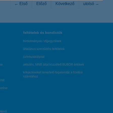
← Első
Előző
Következő
utolsó →
feltételek és kondíciók
hirdetmények / díjjegyzékek
általános szerződési feltételek
üzletszabályzat
se
aktuális, MNB által közzétett BUBOR értékek
kifejezéseket ismertető fogalomtár a fizetési
számlához
zat
dezése
örténő