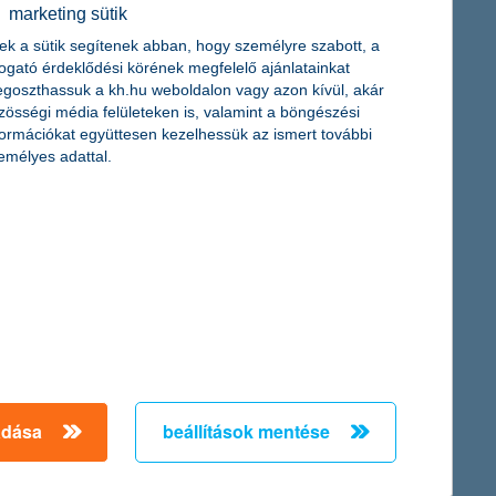
érdekel a cikk
marketing sütik
ek a sütik segítenek abban, hogy személyre szabott, a
togató érdeklődési körének megfelelő ajánlatainkat
goszthassuk a kh.hu weboldalon vagy azon kívül, akár
zösségi média felületeken is, valamint a böngészési
formációkat együttesen kezelhessük az ismert további
emélyes adattal.
l tenned a diákmunka
j telefon, pár ruha vagy épp
vállalnál, előbb fusd át
vállalóként a maximumot hozd
buktatókat!
adása
beállítások mentése
cikk