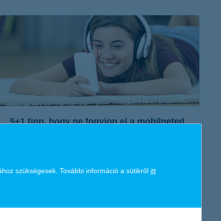
K&H token megújítás
Digitális Állampolgárság Program
5+1 tipp, hogy ne fogyjon el a mobilneted
2019. szeptember 26. - Kövesd tippjeinket és oszd be okosan
a rendelkezésre álló mobilnet keretedet!
ához szükségesek. További információ a sütikről
itt