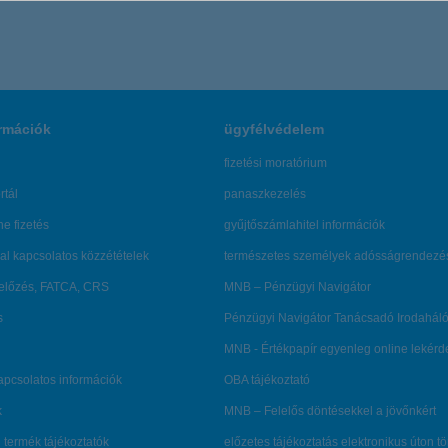
rmációk
ügyfélvédelem
fizetési moratórium
rtál
panaszkezelés
ne fizetés
gyűjtőszámlahitel információk
al kapcsolatos közzétételek
természetes személyek adósságrendezé
lőzés, FATCA, CRS
MNB – Pénzügyi Navigátor
s
Pénzügyi Navigátor Tanácsadó Irodaháló
MNB - Értékpapír egyenleg online lekér
kapcsolatos információk
OBA tájékoztató
k
MNB – Felelős döntésekkel a jövőnkért
 termék tájékoztatók
előzetes tájékoztatás elektronikus úton t