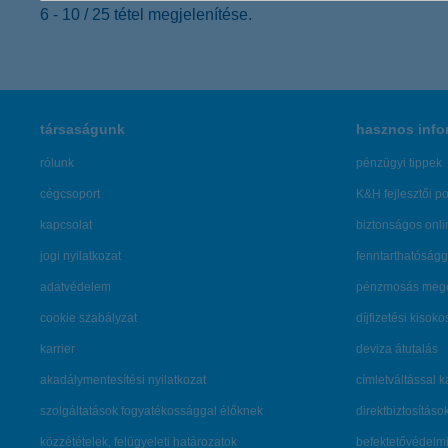
6 - 10 / 25 tétel megjelenítése.
társaságunk
hasznos info
rólunk
pénzügyi tippek
cégcsoport
K&H fejlesztői po
kapcsolat
biztonságos onli
jogi nyilatkozat
fenntarthatóságg
adatvédelem
pénzmosás mege
cookie szabályzat
díjfizetési kisoko
karrier
deviza átutalás
akadálymentesítési nyilatkozat
címletváltással 
szolgáltatások fogyatékossággal élőknek
direktbiztosításo
közzétételek, felügyeleti határozatok
befektetővédelmi