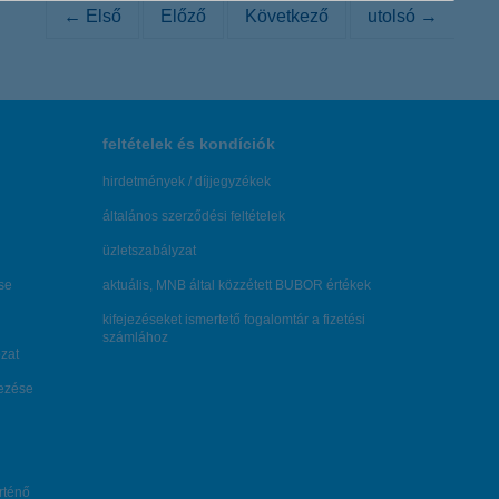
← Első
Előző
Következő
utolsó →
feltételek és kondíciók
hirdetmények / díjjegyzékek
általános szerződési feltételek
üzletszabályzat
se
aktuális, MNB által közzétett BUBOR értékek
kifejezéseket ismertető fogalomtár a fizetési
számlához
zat
dezése
örténő