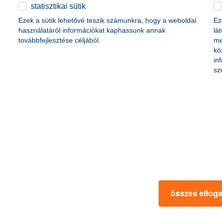
érdekel a cikk
statisztikai sütik
Ezek a sütik lehetővé teszik számunkra, hogy a weboldal
Ez
használatáról információkat kaphassunk annak
lá
továbbfejlesztése céljából.
me
kö
in
sz
lehet a munkáshitelről
karácsonyi ajándék öt
nt a munkáshitel, és kinek lehet
2024. december 08. - Hamarosan 
kban minden fontos információt
így megkezdődik a vásárlás idős
karácsonyi ajándék ötletek az e
összes elfog
 a cikk
érdekel a 