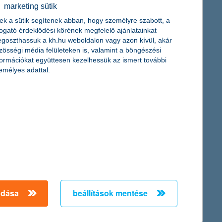
érdekel a cikk
marketing sütik
ek a sütik segítenek abban, hogy személyre szabott, a
togató érdeklődési körének megfelelő ajánlatainkat
goszthassuk a kh.hu weboldalon vagy azon kívül, akár
zösségi média felületeken is, valamint a böngészési
formációkat együttesen kezelhessük az ismert további
emélyes adattal.
letek
újra elérkeznek az ünnepek,
zaka: lássuk, mik a legjobb
gész család számára!
adása
beállítások mentése
cikk