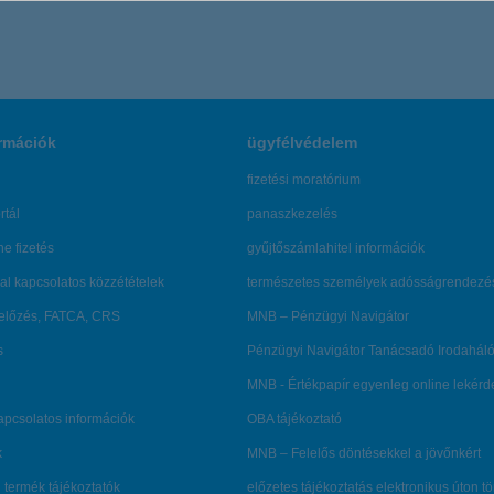
rmációk
ügyfélvédelem
fizetési moratórium
rtál
panaszkezelés
ne fizetés
gyűjtőszámlahitel információk
al kapcsolatos közzétételek
természetes személyek adósságrendezé
lőzés, FATCA, CRS
MNB – Pénzügyi Navigátor
s
Pénzügyi Navigátor Tanácsadó Irodaháló
MNB - Értékpapír egyenleg online lekér
kapcsolatos információk
OBA tájékoztató
k
MNB – Felelős döntésekkel a jövőnkért
 termék tájékoztatók
előzetes tájékoztatás elektronikus úton t