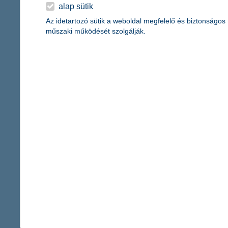
érdekel a cikk
alap sütik
Az idetartozó sütik a weboldal megfelelő és biztonságos
műszaki működését szolgálják.
minden, amit tudni 
2024. december 08. - Mit jele
ez a jó megoldás? Az alábbia
összefoglalunk.
érdekel