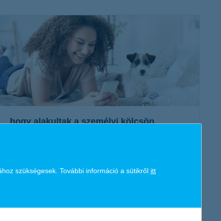
K&H token megújítás
Digitális Állampolgárság Program
hogy alakultak a személyi kölcsön
kamatok az infláció tekintetében?
2024. december 09. - Milyen hatással van a változó infláció a
hitelekre? Hogyan hozhatunk okos pénzügyi döntéseket?
ához szükségesek. További információ a sütikről
itt
Ezeket érdemes tudni a személyi kölcsön kamatok
alakulásáról.