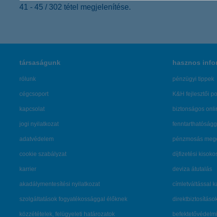
41 - 45 / 302 tétel megjelenítése.
társaságunk
hasznos info
rólunk
pénzügyi tippek
cégcsoport
K&H fejlesztői po
kapcsolat
biztonságos onli
jogi nyilatkozat
fenntarthatóságg
adatvédelem
pénzmosás mege
cookie szabályzat
díjfizetési kisoko
karrier
deviza átutalás
akadálymentesítési nyilatkozat
címletváltással 
szolgáltatások fogyatékossággal élőknek
direktbiztosításo
közzétételek, felügyeleti határozatok
befektetővédelmi