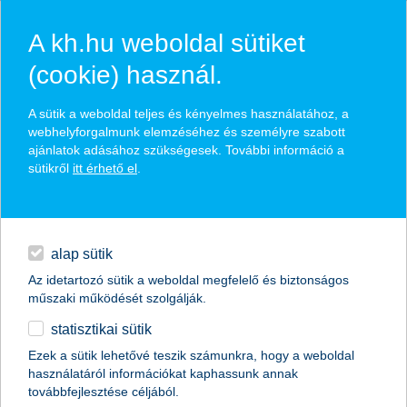
A kh.hu weboldal sütiket
(cookie) használ.
hasznos pénzügyi tippek
A sütik a weboldal teljes és kényelmes használatához, a
webhelyforgalmunk elemzéséhez és személyre szabott
ajánlatok adásához szükségesek. További információ a
sütikről
itt érhető el
.
találd meg könnyedén, ami Neked szól
hitelek
napi pénzügyek
élethelyzet kiválasztása
alap sütik
Az idetartozó sütik a weboldal megfelelő és biztonságos
megtakarítások
műszaki működését szolgálják.
termék kategória kiválasztása
statisztikai sütik
biztosítások
Ezek a sütik lehetővé teszik számunkra, hogy a weboldal
használatáról információkat kaphassunk annak
digitális bankolás
továbbfejlesztése céljából.
összes cikk megjelenítése