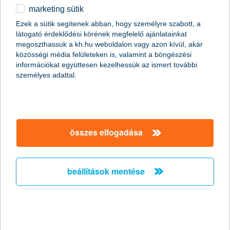
marketing sütik
egyéb
Ezek a sütik segítenek abban, hogy személyre szabott, a
látogató érdeklődési körének megfelelő ajánlatainkat
English
megoszthassuk a kh.hu weboldalon vagy azon kívül, akár
közösségi média felületeken is, valamint a böngészési
információkat együttesen kezelhessük az ismert további
személyes adattal.
összes elfogadása
még több szolgáltatás a mobilbankban
beállítások mentése
2020. június 17. - Új fejlesztéseinknek köszönhetően még több
dolgot intézhetsz mobilodról. Mutatjuk az újdonságokat!