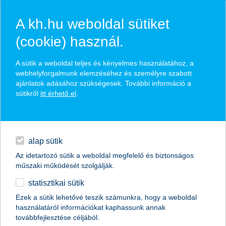
A kh.hu weboldal sütiket
(cookie) használ.
hasznos pénzügyi tippek
A sütik a weboldal teljes és kényelmes használatához, a
webhelyforgalmunk elemzéséhez és személyre szabott
ajánlatok adásához szükségesek. További információ a
sütikről
itt érhető el
.
találd meg könnyedén, ami Neked szól
hitelek
napi pénzügyek
élethelyzet kiválasztása
alap sütik
Az idetartozó sütik a weboldal megfelelő és biztonságos
megtakarítások
műszaki működését szolgálják.
termék kategória kiválasztása
statisztikai sütik
biztosítások
Ezek a sütik lehetővé teszik számunkra, hogy a weboldal
használatáról információkat kaphassunk annak
digitális bankolás
továbbfejlesztése céljából.
összes cikk megjelenítése