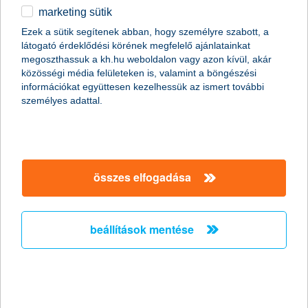
marketing sütik
egyéb
Ezek a sütik segítenek abban, hogy személyre szabott, a
látogató érdeklődési körének megfelelő ajánlatainkat
English
megoszthassuk a kh.hu weboldalon vagy azon kívül, akár
közösségi média felületeken is, valamint a böngészési
információkat együttesen kezelhessük az ismert további
személyes adattal.
összes elfogadása
hogyan érdemes “babavárózni”?
beállítások mentése
2020. december 09. - A babaváró hitel lehet az egyik legjobb
választás a hitelt kereső családot tervező/bővítő párok
számára. De hogyan érdemes kihasználni a benne rejlő
lehetőségeket? Mutatjuk!