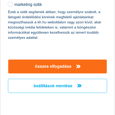
marketing sütik
egyéb
Ezek a sütik segítenek abban, hogy személyre szabott, a
látogató érdeklődési körének megfelelő ajánlatainkat
English
megoszthassuk a kh.hu weboldalon vagy azon kívül, akár
közösségi média felületeken is, valamint a böngészési
információkat együttesen kezelhessük az ismert további
személyes adattal.
összes elfogadása
5 app, ami segít betartani az újévi
fogadalmadat
beállítások mentése
2021. január 24. - Új év, új szokások, új fogadalmak. Miért ne
lehetnének a legmenőbb appok a segítségedre ezek
betartásában? Összegyűjtöttük az 5 kedvencünket!