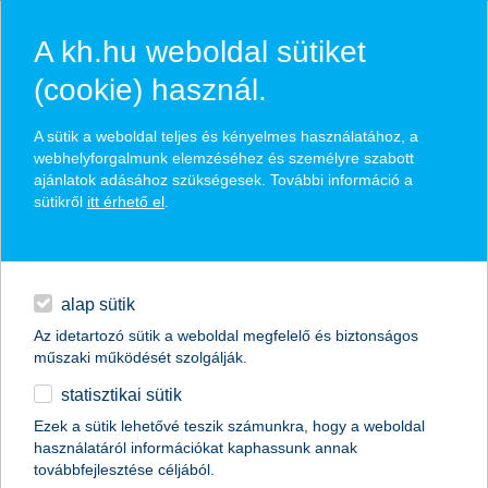
A kh.hu weboldal sütiket
(cookie) használ.
hasznos pénzügyi tippek
A sütik a weboldal teljes és kényelmes használatához, a
webhelyforgalmunk elemzéséhez és személyre szabott
ajánlatok adásához szükségesek. További információ a
sütikről
itt érhető el
.
találd meg könnyedén, ami Neked szól
hitelek
napi pénzügyek
élethelyzet kiválasztása
alap sütik
Az idetartozó sütik a weboldal megfelelő és biztonságos
megtakarítások
műszaki működését szolgálják.
termék kategória kiválasztása
statisztikai sütik
biztosítások
Ezek a sütik lehetővé teszik számunkra, hogy a weboldal
használatáról információkat kaphassunk annak
digitális bankolás
továbbfejlesztése céljából.
összes cikk megjelenítése