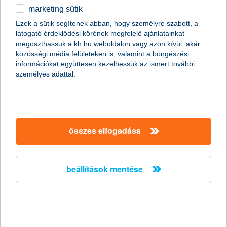
marketing sütik
egyéb
Ezek a sütik segítenek abban, hogy személyre szabott, a
látogató érdeklődési körének megfelelő ajánlatainkat
English
megoszthassuk a kh.hu weboldalon vagy azon kívül, akár
közösségi média felületeken is, valamint a böngészési
információkat együttesen kezelhessük az ismert további
személyes adattal.
összes elfogadása
zöld hitel - tudd meg, mi az, és miért lehet
jó neked!
beállítások mentése
2021. október 03. - A 2021. október 4-től induló NHP Zöld
Otthon Program az újépítésű lakást vásárlók vagy építők
számára kínál kedvező feltételekkel igényelhető lakáshitelt.