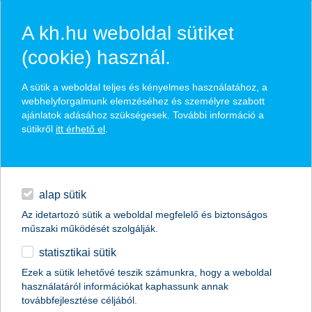
A kh.hu weboldal sütiket
(cookie) használ.
hasznos pénzügyi tippek
A sütik a weboldal teljes és kényelmes használatához, a
webhelyforgalmunk elemzéséhez és személyre szabott
ajánlatok adásához szükségesek. További információ a
sütikről
itt érhető el
.
találd meg könnyedén, ami Neked szól
hitelek
napi pénzügyek
élethelyzet kiválasztása
alap sütik
Az idetartozó sütik a weboldal megfelelő és biztonságos
megtakarítások
műszaki működését szolgálják.
termék kategória kiválasztása
statisztikai sütik
biztosítások
Ezek a sütik lehetővé teszik számunkra, hogy a weboldal
használatáról információkat kaphassunk annak
digitális bankolás
továbbfejlesztése céljából.
összes cikk megjelenítése