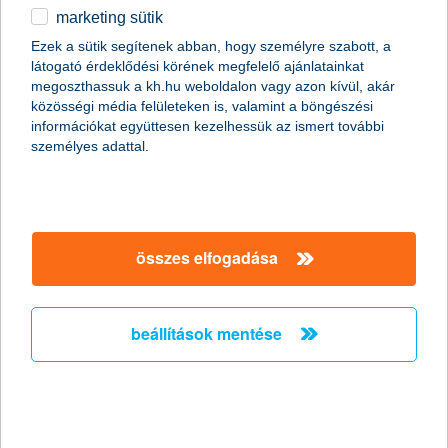
marketing sütik
egyéb
Ezek a sütik segítenek abban, hogy személyre szabott, a
látogató érdeklődési körének megfelelő ajánlatainkat
English
megoszthassuk a kh.hu weboldalon vagy azon kívül, akár
közösségi média felületeken is, valamint a böngészési
információkat együttesen kezelhessük az ismert további
személyes adattal.
összes elfogadása
zöld otthon: így lehet energiahatékony a
lakásod
beállítások mentése
2022. szeptember 05. - Milyen módon tudod
energiahatékonnyá tenni lakásodat? Milyen kedvezményes
hitellehetőségek vannak a zöld otthon megvalósításához?
Írásunkból megtudhatod!