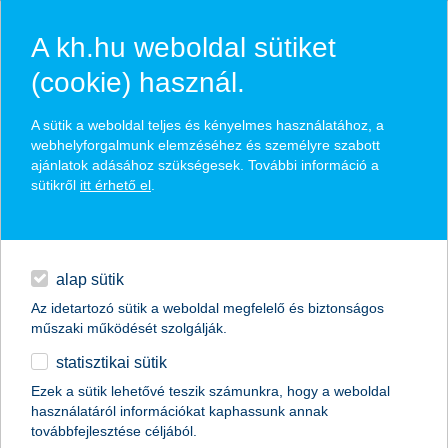
A kh.hu weboldal sütiket
(cookie) használ.
hasznos pénzügyi tippek
A sütik a weboldal teljes és kényelmes használatához, a
webhelyforgalmunk elemzéséhez és személyre szabott
ajánlatok adásához szükségesek. További információ a
sütikről
itt érhető el
.
találd meg könnyedén, ami Neked szól
hitelek
napi pénzügyek
élethelyzet kiválasztása
alap sütik
Az idetartozó sütik a weboldal megfelelő és biztonságos
megtakarítások
műszaki működését szolgálják.
termék kategória kiválasztása
statisztikai sütik
biztosítások
Ezek a sütik lehetővé teszik számunkra, hogy a weboldal
használatáról információkat kaphassunk annak
digitális bankolás
továbbfejlesztése céljából.
összes cikk megjelenítése