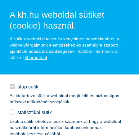
A kh.hu weboldal sütiket
(cookie) használ.
hasznos biztosítási
A sütik a weboldal teljes és kényelmes használatához, a
tippek
webhelyforgalmunk elemzéséhez és személyre szabott
ajánlatok adásához szükségesek. További információ a
sütikről
itt érhető el
.
hitelek
találd meg könnyedén, ami Neked szól
napi pénzügyek
alap sütik
Az idetartozó sütik a weboldal megfelelő és biztonságos
élethelyzet kiválasztása
megtakarítások
műszaki működését szolgálják.
statisztikai sütik
biztosítások
termék kategória kiválasztása
Ezek a sütik lehetővé teszik számunkra, hogy a weboldal
használatáról információkat kaphassunk annak
digitális bankolás
továbbfejlesztése céljából.