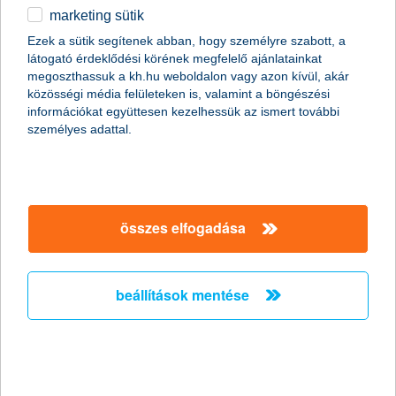
marketing sütik
egyéb
összes cikk megjelenítése
Ezek a sütik segítenek abban, hogy személyre szabott, a
látogató érdeklődési körének megfelelő ajánlatainkat
English
megoszthassuk a kh.hu weboldalon vagy azon kívül, akár
közösségi média felületeken is, valamint a böngészési
információkat együttesen kezelhessük az ismert további
személyes adattal.
összes elfogadása
beállítások mentése
fedezetlenségi díj - mi történik, ha nem
fizeted be időben a kgfb-t?
2024. október 28. - Amennyiben a kgfb szerződés
díjnemfizetés miatt szűnt meg, akkor újrakötés után ki kell