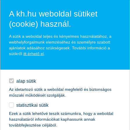
A kh.hu weboldal sütiket
(cookie) használ.
hasznos biztosítási
A sütik a weboldal teljes és kényelmes használatához, a
tippek
webhelyforgalmunk elemzéséhez és személyre szabott
ajánlatok adásához szükségesek. További információ a
sütikről
itt érhető el
.
hitelek
találd meg könnyedén, ami Neked szól
napi pénzügyek
alap sütik
Az idetartozó sütik a weboldal megfelelő és biztonságos
élethelyzet kiválasztása
megtakarítások
műszaki működését szolgálják.
statisztikai sütik
biztosítások
termék kategória kiválasztása
Ezek a sütik lehetővé teszik számunkra, hogy a weboldal
használatáról információkat kaphassunk annak
digitális bankolás
továbbfejlesztése céljából.