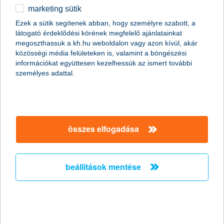
marketing sütik
egyéb
összes cikk megjelenítése
Ezek a sütik segítenek abban, hogy személyre szabott, a
látogató érdeklődési körének megfelelő ajánlatainkat
English
megoszthassuk a kh.hu weboldalon vagy azon kívül, akár
közösségi média felületeken is, valamint a böngészési
információkat együttesen kezelhessük az ismert további
személyes adattal.
összes elfogadása
beállítások mentése
5 veszélyes tévhit a téli gumicserével
kapcsolatban
2019. október 23. - Több téli gumival kapcsolatos városi
legendát járunk körbe, hogy ledöntsük a téli gumicserével