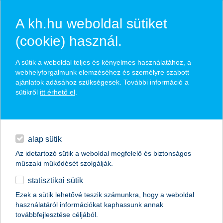
A kh.hu weboldal sütiket
(cookie) használ.
hasznos biztosítási
A sütik a weboldal teljes és kényelmes használatához, a
tippek
webhelyforgalmunk elemzéséhez és személyre szabott
ajánlatok adásához szükségesek. További információ a
sütikről
itt érhető el
.
hitelek
találd meg könnyedén, ami Neked szól
napi pénzügyek
alap sütik
Az idetartozó sütik a weboldal megfelelő és biztonságos
élethelyzet kiválasztása
megtakarítások
műszaki működését szolgálják.
statisztikai sütik
biztosítások
termék kategória kiválasztása
Ezek a sütik lehetővé teszik számunkra, hogy a weboldal
használatáról információkat kaphassunk annak
digitális bankolás
továbbfejlesztése céljából.