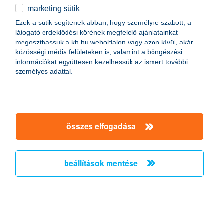
marketing sütik
egyéb
összes cikk megjelenítése
Ezek a sütik segítenek abban, hogy személyre szabott, a
látogató érdeklődési körének megfelelő ajánlatainkat
English
megoszthassuk a kh.hu weboldalon vagy azon kívül, akár
közösségi média felületeken is, valamint a böngészési
információkat együttesen kezelhessük az ismert további
content-marketing.no-results-were-found
személyes adattal.
társaságunk
összes elfogadása
társaságunk megnyitása
hasznos információk
rólunk
beállítások mentése
hasznos információk megnyitása
cégcsoport
ügyfélvédelem
pénzügyi tippek
kapcsolat
ügyfélvédelem megnyitása
K&H fejlesztői portál
jogi nyilatkozat
feltételek és kondíciók
fizetési moratórium
biztonságos online fizetés
adatvédelem
feltételek és kondíciók megnyitása
panaszkezelés