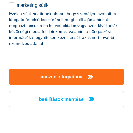
marketing sütik
egyéb
összes cikk megjelenítése
Ezek a sütik segítenek abban, hogy személyre szabott, a
látogató érdeklődési körének megfelelő ajánlatainkat
English
megoszthassuk a kh.hu weboldalon vagy azon kívül, akár
közösségi média felületeken is, valamint a böngészési
információkat együttesen kezelhessük az ismert további
személyes adattal.
összes elfogadása
beállítások mentése
olcsón vonattal Európában
2015. október 16. - A vonatozásnak vannak előnyei és
hátrányai, viszont egy dolog biztosan a vasút mellett szól: a