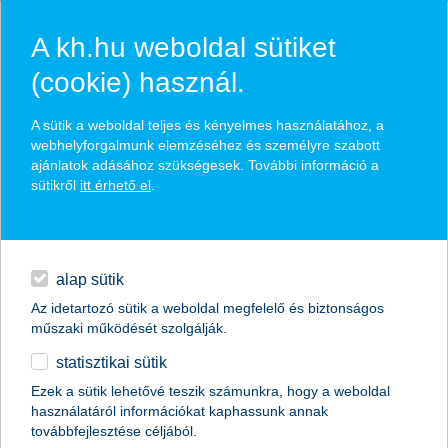
A kh.hu weboldal sütiket
(cookie) használ.
hasznos biztosítási
A sütik a weboldal teljes és kényelmes használatához, a
tippek
webhelyforgalmunk elemzéséhez és személyre szabott
ajánlatok adásához szükségesek. További információ a
sütikről
itt érhető el
.
hitelek
találd meg könnyedén, ami Neked szól
napi pénzügyek
alap sütik
Az idetartozó sütik a weboldal megfelelő és biztonságos
élethelyzet kiválasztása
megtakarítások
műszaki működését szolgálják.
statisztikai sütik
biztosítások
termék kategória kiválasztása
Ezek a sütik lehetővé teszik számunkra, hogy a weboldal
használatáról információkat kaphassunk annak
digitális bankolás
továbbfejlesztése céljából.