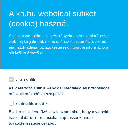
A kh.hu weboldal sütiket
(cookie) használ.
hasznos biztosítási
A sütik a weboldal teljes és kényelmes használatához, a
tippek
webhelyforgalmunk elemzéséhez és személyre szabott
ajánlatok adásához szükségesek. További információ a
sütikről
itt érhető el
.
hitelek
találd meg könnyedén, ami Neked szól
napi pénzügyek
alap sütik
Az idetartozó sütik a weboldal megfelelő és biztonságos
élethelyzet kiválasztása
megtakarítások
műszaki működését szolgálják.
statisztikai sütik
biztosítások
termék kategória kiválasztása
Ezek a sütik lehetővé teszik számunkra, hogy a weboldal
használatáról információkat kaphassunk annak
digitális bankolás
továbbfejlesztése céljából.