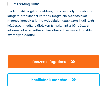
marketing sütik
egyéb
összes cikk megjelenítése
Ezek a sütik segítenek abban, hogy személyre szabott, a
látogató érdeklődési körének megfelelő ajánlatainkat
English
megoszthassuk a kh.hu weboldalon vagy azon kívül, akár
közösségi média felületeken is, valamint a böngészési
információkat együttesen kezelhessük az ismert további
személyes adattal.
összes elfogadása
beállítások mentése
utasbiztosítási alkalmazás már iPhone-ra
is
2013. június 26. - Idén már iOS rendszerre is elérhető a K&H
ingyenes utasbiztosítási mobil alkalmazása, amellyel azonnali