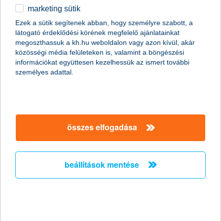
marketing sütik
egyéb
összes cikk megjelenítése
Ezek a sütik segítenek abban, hogy személyre szabott, a
látogató érdeklődési körének megfelelő ajánlatainkat
English
megoszthassuk a kh.hu weboldalon vagy azon kívül, akár
közösségi média felületeken is, valamint a böngészési
információkat együttesen kezelhessük az ismert további
személyes adattal.
összes elfogadása
beállítások mentése
12 elengedhetetlen gyógyszer
nyaraláshoz
2015. június 24. - Kisebb-nagyobb utazáshoz a megfelelő
ruházat és balesetbiztosítás mellett, egy helyesen