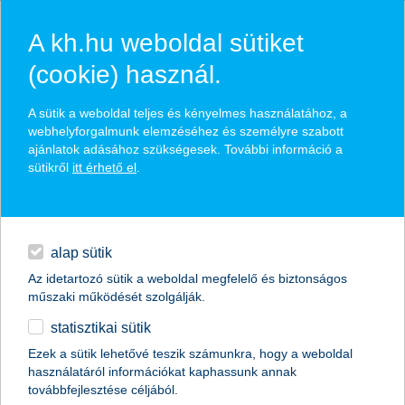
A kh.hu weboldal sütiket
(cookie) használ.
hasznos biztosítási
A sütik a weboldal teljes és kényelmes használatához, a
tippek
webhelyforgalmunk elemzéséhez és személyre szabott
ajánlatok adásához szükségesek. További információ a
sütikről
itt érhető el
.
hitelek
találd meg könnyedén, ami Neked szól
napi pénzügyek
alap sütik
Az idetartozó sütik a weboldal megfelelő és biztonságos
élethelyzet kiválasztása
megtakarítások
műszaki működését szolgálják.
statisztikai sütik
biztosítások
termék kategória kiválasztása
Ezek a sütik lehetővé teszik számunkra, hogy a weboldal
használatáról információkat kaphassunk annak
digitális bankolás
továbbfejlesztése céljából.