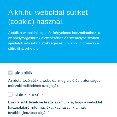
A kh.hu weboldal sütiket
(cookie) használ.
hasznos biztosítási
A sütik a weboldal teljes és kényelmes használatához, a
tippek
webhelyforgalmunk elemzéséhez és személyre szabott
ajánlatok adásához szükségesek. További információ a
sütikről
itt érhető el
.
hitelek
találd meg könnyedén, ami Neked szól
napi pénzügyek
alap sütik
Az idetartozó sütik a weboldal megfelelő és biztonságos
élethelyzet kiválasztása
megtakarítások
műszaki működését szolgálják.
statisztikai sütik
biztosítások
termék kategória kiválasztása
Ezek a sütik lehetővé teszik számunkra, hogy a weboldal
használatáról információkat kaphassunk annak
digitális bankolás
továbbfejlesztése céljából.