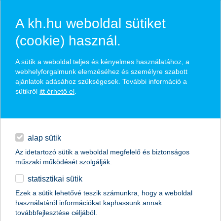
A kh.hu weboldal sütiket
(cookie) használ.
hasznos biztosítási
A sütik a weboldal teljes és kényelmes használatához, a
tippek
webhelyforgalmunk elemzéséhez és személyre szabott
ajánlatok adásához szükségesek. További információ a
sütikről
itt érhető el
.
hitelek
találd meg könnyedén, ami Neked szól
napi pénzügyek
alap sütik
Az idetartozó sütik a weboldal megfelelő és biztonságos
élethelyzet kiválasztása
megtakarítások
műszaki működését szolgálják.
statisztikai sütik
biztosítások
termék kategória kiválasztása
Ezek a sütik lehetővé teszik számunkra, hogy a weboldal
használatáról információkat kaphassunk annak
digitális bankolás
továbbfejlesztése céljából.