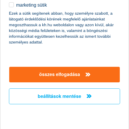
marketing sütik
egyéb
összes cikk megjelenítése
Ezek a sütik segítenek abban, hogy személyre szabott, a
látogató érdeklődési körének megfelelő ajánlatainkat
English
megoszthassuk a kh.hu weboldalon vagy azon kívül, akár
közösségi média felületeken is, valamint a böngészési
információkat együttesen kezelhessük az ismert további
személyes adattal.
összes elfogadása
beállítások mentése
jött a vihar, ment a telefon, rendeződött a
kár
2019. április 05. - A márciusi vihar után a K&H Biztosítóhoz 50
százalékkal több kárbejelentés érkezett, mint egy átlagos