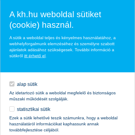
A kh.hu weboldal sütiket
(cookie) használ.
hasznos biztosítási
A sütik a weboldal teljes és kényelmes használatához, a
tippek
webhelyforgalmunk elemzéséhez és személyre szabott
ajánlatok adásához szükségesek. További információ a
sütikről
itt érhető el
.
hitelek
találd meg könnyedén, ami Neked szól
napi pénzügyek
alap sütik
Az idetartozó sütik a weboldal megfelelő és biztonságos
élethelyzet kiválasztása
megtakarítások
műszaki működését szolgálják.
statisztikai sütik
biztosítások
termék kategória kiválasztása
Ezek a sütik lehetővé teszik számunkra, hogy a weboldal
használatáról információkat kaphassunk annak
digitális bankolás
továbbfejlesztése céljából.