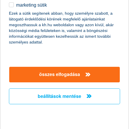
marketing sütik
egyéb
összes cikk megjelenítése
Ezek a sütik segítenek abban, hogy személyre szabott, a
látogató érdeklődési körének megfelelő ajánlatainkat
English
megoszthassuk a kh.hu weboldalon vagy azon kívül, akár
közösségi média felületeken is, valamint a böngészési
információkat együttesen kezelhessük az ismert további
személyes adattal.
összes elfogadása
beállítások mentése
buli van, az ősök nincsenek itthon!
2015. április 29. - A gyerek már eléggé önálló ahhoz, hogy egy
hosszú hétvégére itthon hagyjuk. Aztán hazaérkezünk, és már