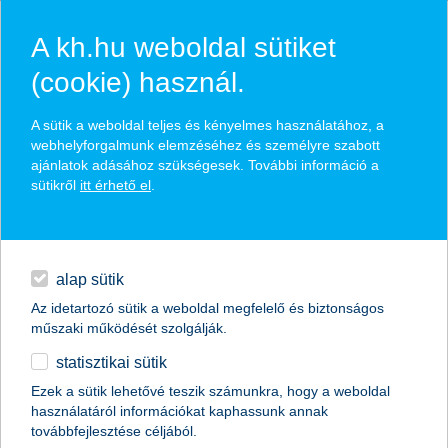
A kh.hu weboldal sütiket
(cookie) használ.
hasznos pénzügyi tippek
A sütik a weboldal teljes és kényelmes használatához, a
webhelyforgalmunk elemzéséhez és személyre szabott
ajánlatok adásához szükségesek. További információ a
sütikről
itt érhető el
.
találd meg könnyedén, ami Neked szól
hitelek
napi pénzügyek
élethelyzet kiválasztása
alap sütik
Az idetartozó sütik a weboldal megfelelő és biztonságos
megtakarítások
műszaki működését szolgálják.
termék kategória kiválasztása
statisztikai sütik
biztosítások
Ezek a sütik lehetővé teszik számunkra, hogy a weboldal
használatáról információkat kaphassunk annak
digitális bankolás
továbbfejlesztése céljából.
összes cikk megjelenítése