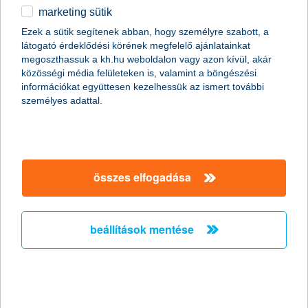
marketing sütik
egyéb
Ezek a sütik segítenek abban, hogy személyre szabott, a
látogató érdeklődési körének megfelelő ajánlatainkat
English
megoszthassuk a kh.hu weboldalon vagy azon kívül, akár
közösségi média felületeken is, valamint a böngészési
információkat együttesen kezelhessük az ismert további
személyes adattal.
összes elfogadása
5 pénzügyi teendő, amit ma már a fotelből
is elintézhetsz
beállítások mentése
2018. november 23. - Nincs felesleges sorban állás,
korlátozott nyitvatartási idő, sőt, még a kávét is
kortyolgathatjuk a kedvenc bögrénkből ügyintézés közben.