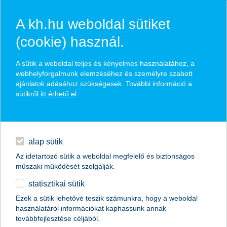
A kh.hu weboldal sütiket
(cookie) használ.
hasznos pénzügyi tippek
A sütik a weboldal teljes és kényelmes használatához, a
webhelyforgalmunk elemzéséhez és személyre szabott
ajánlatok adásához szükségesek. További információ a
sütikről
itt érhető el
.
találd meg könnyedén, ami Neked szól
hitelek
napi pénzügyek
élethelyzet kiválasztása
alap sütik
Az idetartozó sütik a weboldal megfelelő és biztonságos
megtakarítások
műszaki működését szolgálják.
termék kategória kiválasztása
statisztikai sütik
biztosítások
Ezek a sütik lehetővé teszik számunkra, hogy a weboldal
használatáról információkat kaphassunk annak
digitális bankolás
továbbfejlesztése céljából.
összes cikk megjelenítése