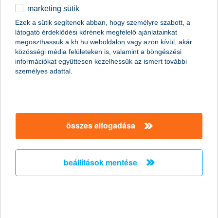
marketing sütik
egyéb
Ezek a sütik segítenek abban, hogy személyre szabott, a
látogató érdeklődési körének megfelelő ajánlatainkat
English
megoszthassuk a kh.hu weboldalon vagy azon kívül, akár
közösségi média felületeken is, valamint a böngészési
információkat együttesen kezelhessük az ismert további
személyes adattal.
összes elfogadása
online bankszámlanyitás: olyan egyszerű,
mint egy szelfi
beállítások mentése
2021. március 15. - A legújabb K&H innováció: online
bankszámlanyitás néhány perc alatt, bárkinek, bárhonnan,
bármikor, mobilról, azonnal használható digitális
bankkártyával!