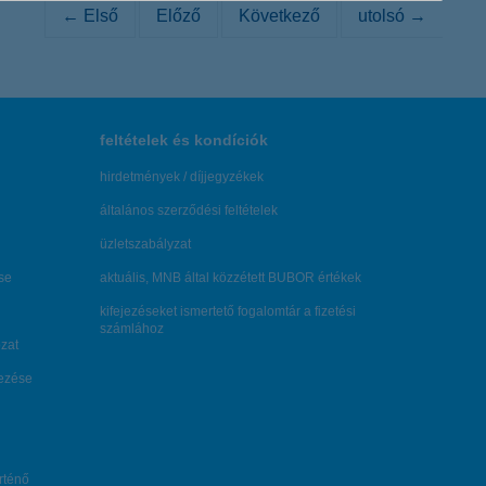
← Első
Előző
Következő
utolsó →
feltételek és kondíciók
hirdetmények / díjjegyzékek
általános szerződési feltételek
üzletszabályzat
se
aktuális, MNB által közzétett BUBOR értékek
kifejezéseket ismertető fogalomtár a fizetési
számlához
zat
dezése
örténő