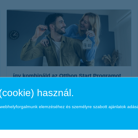
életbiztosítási csomag
 betéti kártya
K&H babaváró hitelhez
kapcsolódó csoportos
hitelfedezeti életbiztosítás
így kombináld az Otthon Start Programot
az állami támogatásokkal
(cookie) használ.
2025. november 18. - Az Otthon Start Program kombinálható
más állami támogatásokkal is – lássuk hogyan, és milyen
a webhelyforgalmunk elemzéséhez és személyre szabott ajánlatok adás
feltételekkel.