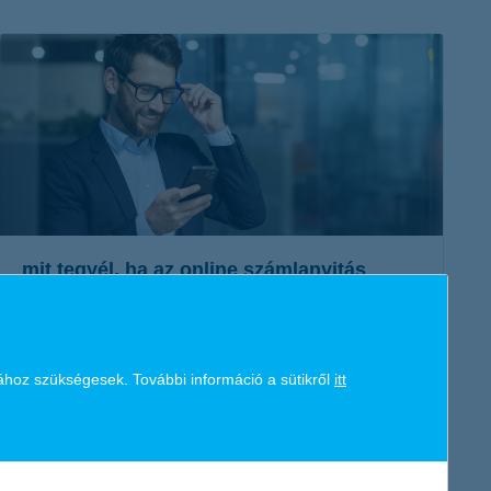
K&H token megújítás
Digitális Állampolgárság Program
mit tegyél, ha az online számlanyitás
félbeszakadt?
2025. november 09. - Mi a teendő, ha az online számlanyitás
félbeszakadt? Hogyan kezdhetjük újra a folyamatot? Az
ához szükségesek. További információ a sütikről
itt
alábbiakban kiderül