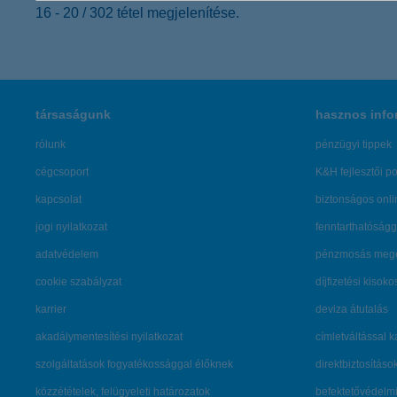
16 - 20 / 302 tétel megjelenítése.
társaságunk
hasznos info
rólunk
pénzügyi tippek
cégcsoport
K&H fejlesztői po
kapcsolat
biztonságos onli
jogi nyilatkozat
fenntarthatóságg
adatvédelem
pénzmosás mege
cookie szabályzat
díjfizetési kisoko
karrier
deviza átutalás
akadálymentesítési nyilatkozat
címletváltással 
szolgáltatások fogyatékossággal élőknek
direktbiztosításo
közzétételek, felügyeleti határozatok
befektetővédelmi