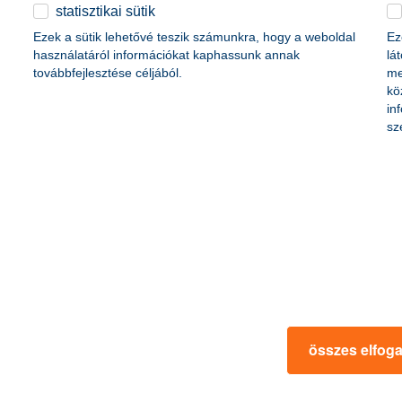
érdekel a cikk
statisztikai sütik
Ezek a sütik lehetővé teszik számunkra, hogy a weboldal
Ez
használatáról információkat kaphassunk annak
lá
továbbfejlesztése céljából.
me
kö
in
sz
zálás: még van idő a
munkáshitel vagy szem
 pénzügyeidből
kinek melyik a jobb vá
adóoptimalizálás egyszerűen:
2025. október 15. - Munkáshitel
gdíjcélú megtakarításaidat,
Milyen élethelyzetben melyik leh
ehetőségeket, és hozd ki a
alábbiakban minden kiderül.
v utolsó heteiben!
összes elfog
 a cikk
érdekel a 