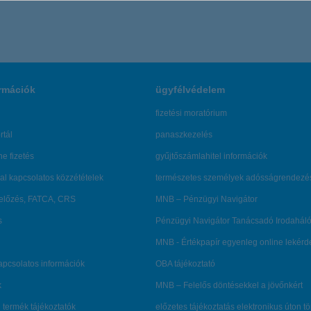
rmációk
ügyfélvédelem
fizetési moratórium
rtál
panaszkezelés
ne fizetés
gyűjtőszámlahitel információk
al kapcsolatos közzétételek
természetes személyek adósságrendezé
lőzés, FATCA, CRS
MNB – Pénzügyi Navigátor
s
Pénzügyi Navigátor Tanácsadó Irodaháló
MNB - Értékpapír egyenleg online lekér
kapcsolatos információk
OBA tájékoztató
k
MNB – Felelős döntésekkel a jövőnkért
 termék tájékoztatók
előzetes tájékoztatás elektronikus úton t