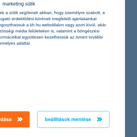
érdekel a cikk
marketing sütik
ek a sütik segítenek abban, hogy személyre szabott, a
togató érdeklődési körének megfelelő ajánlatainkat
goszthassuk a kh.hu weboldalon vagy azon kívül, akár
zösségi média felületeken is, valamint a böngészési
formációkat együttesen kezelhessük az ismert további
emélyes adattal.
élyi kölcsön -
lasztás?
 vagy személyi kölcsön?
et a jobb választás? Az
adása
beállítások mentése
cikk