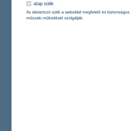
érdekel a cikk
alap sütik
Az idetartozó sütik a weboldal megfelelő és biztonságos
műszaki működését szolgálják.
év végi adóoptimali
legtöbbet kihozni a
2025. október 17. - Év végi 
nézd át TBSZ számláidat, nyu
használd ki az adójóváírási l
legtöbbet pénzügyeidből az é
érdekel