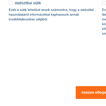
életbiztosítási csomag
statisztikai sütik
content-marketing.no-results-were-found
 betéti kártya
Ezek a sütik lehetővé teszik számunkra, hogy a weboldal
Ez
K&H babaváró hitelhez
kapcsolódó csoportos
használatáról információkat kaphassunk annak
lá
hitelfedezeti életbiztosítás
továbbfejlesztése céljából.
me
kö
in
rmációk
ügyfélvédelem
sz
fizetési moratórium
rtál
panaszkezelés
ne fizetés
gyűjtőszámlahitel információk
al kapcsolatos közzétételek
természetes személyek adósságrendezé
lőzés, FATCA, CRS
MNB – Pénzügyi Navigátor
s
Pénzügyi Navigátor Tanácsadó Irodaháló
MNB - Értékpapír egyenleg online lekér
kapcsolatos információk
OBA tájékoztató
összes elfog
k
MNB – Felelős döntésekkel a jövőnkért
 termék tájékoztatók
előzetes tájékoztatás elektronikus úton t