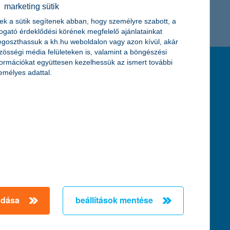
marketing sütik
K&H token megújítás
Digitális Állampolgárság Program
ek a sütik segítenek abban, hogy személyre szabott, a
togató érdeklődési körének megfelelő ajánlatainkat
goszthassuk a kh.hu weboldalon vagy azon kívül, akár
zösségi média felületeken is, valamint a böngészési
formációkat együttesen kezelhessük az ismert további
feltételek és kondíciók
emélyes adattal.
hirdetmények / díjjegyzékek
általános szerződési feltételek
üzletszabályzat
se
aktuális, MNB által közzétett BUBOR értékek
kifejezéseket ismertető fogalomtár a fizetési
számlához
zat
dezése
adása
beállítások mentése
örténő