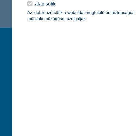
K&H Minősített Fogyasztóbarát
alap sütik
Otthonbiztosítás (MFO)
bankváltás
K&H virtuális
Az idetartozó sütik a weboldal megfelelő és biztonságos
műszaki működését szolgálják.
ügyfélajánló program
új ügyfél vagyok
társaságunk
hasznos info
lakossági & vállalkozói számlacsomag együtt
rólunk
pénzügyi tippek
cégcsoport
K&H fejlesztői po
kapcsolat
biztonságos onli
jogi nyilatkozat
fenntarthatóságg
adatvédelem
pénzmosás mege
cookie szabályzat
díjfizetési kisoko
karrier
deviza átutalás
akadálymentesítési nyilatkozat
címletváltással 
szolgáltatások fogyatékossággal élőknek
direktbiztosításo
közzétételek, felügyeleti határozatok
befektetővédelmi