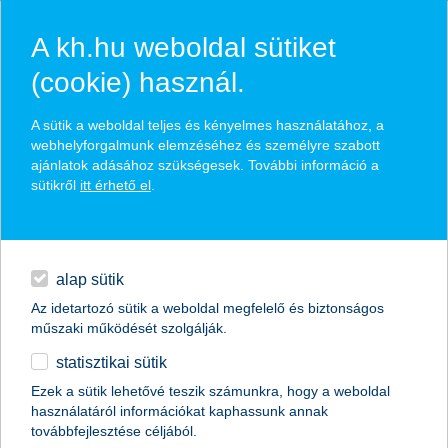
A kh.hu weboldal sütiket
(cookie) használ.
hasznos biztosítási
A sütik a weboldal teljes és kényelmes használatához, a
tippek
webhelyforgalmunk elemzéséhez és személyre szabott
ajánlatok adásához szükségesek. További információ a
sütikről
itt érhető el
.
hitelek
találd meg könnyedén, ami Neked szól
napi pénzügyek
alap sütik
Az idetartozó sütik a weboldal megfelelő és biztonságos
élethelyzet kiválasztása
megtakarítások
műszaki működését szolgálják.
statisztikai sütik
biztosítások
termék kategória kiválasztása
Ezek a sütik lehetővé teszik számunkra, hogy a weboldal
használatáról információkat kaphassunk annak
digitális bankolás
továbbfejlesztése céljából.