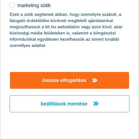
marketing sütik
egyéb
összes cikk megjelenítése
Ezek a sütik segítenek abban, hogy személyre szabott, a
látogató érdeklődési körének megfelelő ajánlatainkat
English
megoszthassuk a kh.hu weboldalon vagy azon kívül, akár
közösségi média felületeken is, valamint a böngészési
információkat együttesen kezelhessük az ismert további
személyes adattal.
összes elfogadása
beállítások mentése
növekedésben az életbiztosítási piac
2011. szeptember 13. - Az élet- és nem-életbiztosítási
szegmens várható tendenciái!