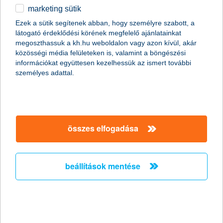
marketing sütik
egyéb
összes cikk megjelenítése
Ezek a sütik segítenek abban, hogy személyre szabott, a
látogató érdeklődési körének megfelelő ajánlatainkat
English
megoszthassuk a kh.hu weboldalon vagy azon kívül, akár
közösségi média felületeken is, valamint a böngészési
információkat együttesen kezelhessük az ismert további
személyes adattal.
összes elfogadása
beállítások mentése
lenyomták a kutyák a sima riasztókat
2016. július 29. - A lakástulajdonosok 68 százaléka hatékony
házőrzőnek tartja a kutyákat, akik így megelőzik a rangsorban