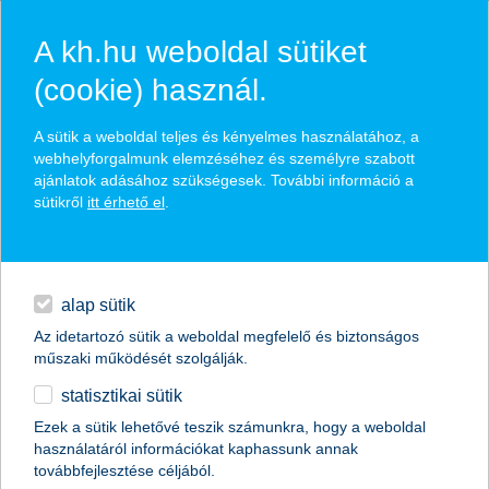
A kh.hu weboldal sütiket
(cookie) használ.
hasznos biztosítási
A sütik a weboldal teljes és kényelmes használatához, a
tippek
webhelyforgalmunk elemzéséhez és személyre szabott
ajánlatok adásához szükségesek. További információ a
sütikről
itt érhető el
.
hitelek
találd meg könnyedén, ami Neked szól
napi pénzügyek
alap sütik
Az idetartozó sütik a weboldal megfelelő és biztonságos
élethelyzet kiválasztása
megtakarítások
műszaki működését szolgálják.
statisztikai sütik
biztosítások
termék kategória kiválasztása
Ezek a sütik lehetővé teszik számunkra, hogy a weboldal
használatáról információkat kaphassunk annak
digitális bankolás
továbbfejlesztése céljából.