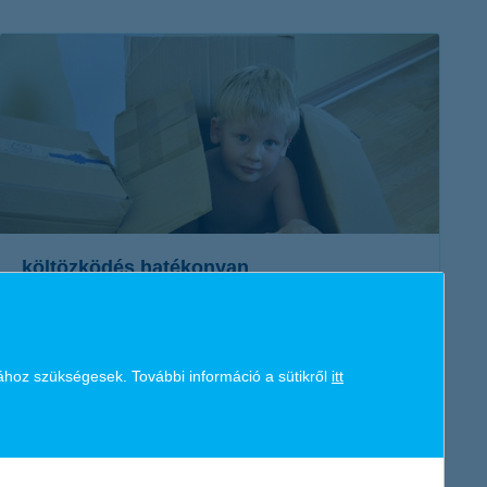
K&H token megújítás
Digitális Állampolgárság Program
költözködés hatékonyan
2017. július 13. - A költözés igen stresszes lehet, de jó
szervezéssel és egy kis odafigyeléssel jelentősen
ához szükségesek. További információ a sütikről
itt
megkönnyíthetjük a saját dolgunkat...