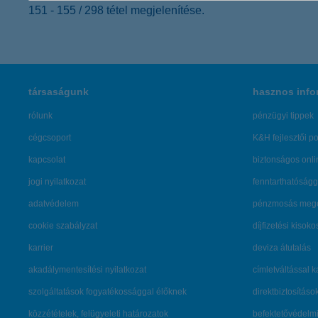
151 - 155 / 298 tétel megjelenítése.
társaságunk
hasznos info
rólunk
pénzügyi tippek
cégcsoport
K&H fejlesztői po
kapcsolat
biztonságos onli
jogi nyilatkozat
fenntarthatóságg
adatvédelem
pénzmosás mege
cookie szabályzat
díjfizetési kisoko
karrier
deviza átutalás
akadálymentesítési nyilatkozat
címletváltással 
szolgáltatások fogyatékossággal élőknek
direktbiztosításo
közzétételek, felügyeleti határozatok
befektetővédelmi