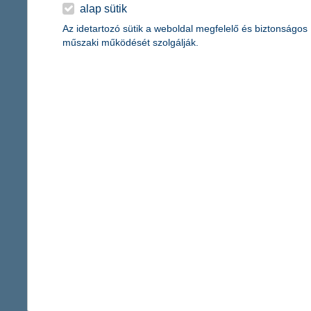
érdekel a cikk
alap sütik
Az idetartozó sütik a weboldal megfelelő és biztonságos
műszaki működését szolgálják.
segítség külföldön 
2017. június 22. - Mi történik
elveszítjük útlevelünket, vagy
maradunk? Mutatjuk, mi a te
érdekel