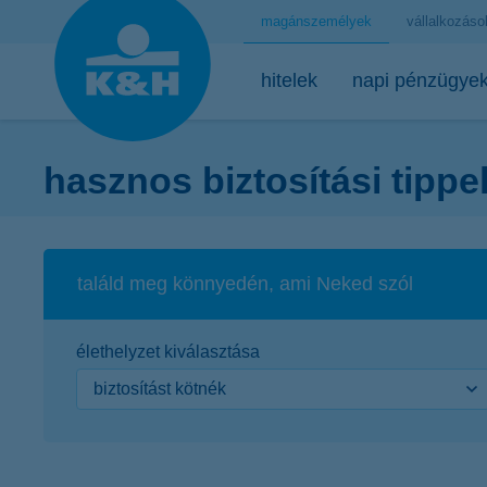
magánszemélyek
vállalkozáso
hitelek
napi pénzügye
hasznos biztosítási tippe
extrák
számlavezetés
befektetési tippek
nem-életbiztosítások
mobilon
élet- és nyugdíjbiztos
lakáshitele
betétikárty
befektetés 
K&H+ szol
mennyi hitelt kaphatok?
online számlanyitás
K&H tartós befektetési számla
K&H mikrobiztosítások
K&H mobilbank
K&H nyugdíjbiztosítás mob
K&H Minősíte
kártyás újdo
K&H nyugdíjb
K&H visszap
Lakáshitel
találd meg könnyedén, ami Neked szól
hitelkalkulátor
online számlanyitás 14–18 éveseknek
K&H komfort befektetések
K&H kötelező gépjármű-
Kate
megtakarítási életbiztosít
K&H Masterca
K&H rendszer
utcai parkolá
felelősségbiztosítás
K&H lakáshit
lakáshitel kalkulátorok
ajánlataink fiataloknak
K&H felelős befektetések
Kate Coin
K&H életbiztosítás
K&H Masterc
K&H egyössz
autópálya-ma
élethelyzet kiválasztása
K&H casco biztosítás
K&H lakáshite
személyi kölcsön kalkulátor
Budapest Park ajándékutalvány
ETF befektetések
okoseszközös fizetés
K&H életbiztosítás tervező
K&H SZÉP Ká
K&H részvén
tömegközleke
K&H lakásbiztosítás
Közszolgálat
Otthontámog
online bankszámlakivonat
számlacsomagok
SMS-szolgáltatás
K&H nyugdíjbiztosítás 4
K&H SZÉP Kár
mobiltelefone
K&H utasbiztosítás
csökkentsd a rezsid! Energetikai kalkulátor
bankszámla kalkulátor
azonnali utalás & qvik
K&H nyugdíjkalkulátor
K&H ATM szo