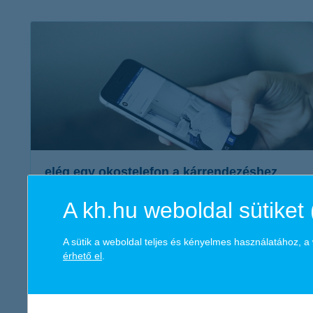
K&H Minősített Fogyasztóbarát
Otthonbiztosítás (MFO)
bankváltás
K&H virtuális
ügyfélajánló program
új ügyfél vagyok
lakossági & vállalkozói számlacsomag együtt
elég egy okostelefon a kárrendezéshez
A kh.hu weboldal sütiket 
2017. július 27. - Beázott a lakás vagy betörtek? Ha
bekövetkezett a baj, már távolról is megoldható a
A sütik a weboldal teljes és kényelmes használatához, 
kárrendezés, csak egy okoseszköz kell hozzá...
érhető el
.