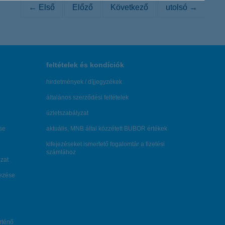
← Első
Előző
Következő
utolsó →
feltételek és kondíciók
hirdetmények / díjjegyzékek
általános szerződési feltételek
üzletszabályzat
se
aktuális, MNB által közzétett BUBOR értékek
kifejezéseket ismertető fogalomtár a fizetési
számlához
zat
dezése
örténő