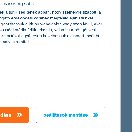
érdekel a cikk
marketing sütik
ek a sütik segítenek abban, hogy személyre szabott, a
togató érdeklődési körének megfelelő ajánlatainkat
goszthassuk a kh.hu weboldalon vagy azon kívül, akár
zösségi média felületeken is, valamint a böngészési
formációkat együttesen kezelhessük az ismert további
emélyes adattal.
at a nyaraláson
örös szemeket, a ferde
t!
adása
beállítások mentése
cikk