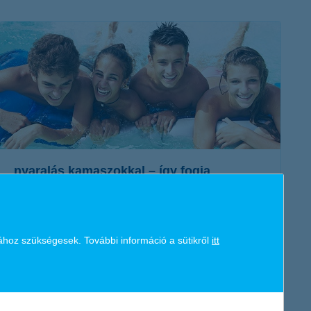
K&H token megújítás
Digitális Állampolgárság Program
nyaralás kamaszokkal – így fogja
mindenki jól érezni magát!
2019. június 25. - A családi nyaralás gondolata 11–12 éves kor
fölött a gyerekek többségét már enyhén szólva nem hozza
ához szükségesek. További információ a sütikről
itt
lázba.