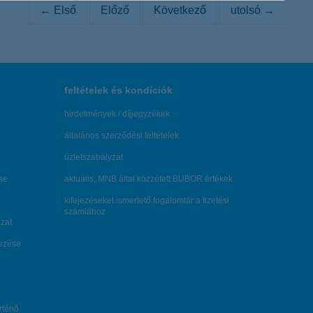
← Első
Előző
Következő
utolsó →
feltételek és kondíciók
hirdetmények / díjjegyzékek
általános szerződési feltételek
üzletszabályzat
se
aktuális, MNB által közzétett BUBOR értékek
kifejezéseket ismertető fogalomtár a fizetési
számlához
zat
dezése
örténő