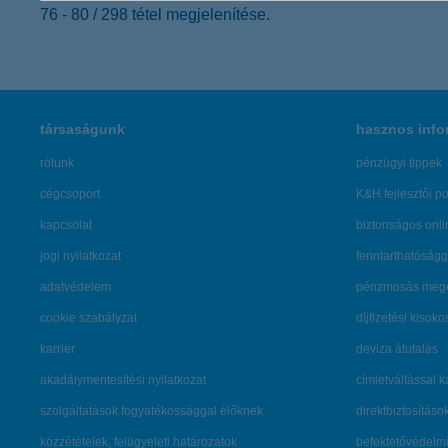
76 - 80 / 298 tétel megjelenítése.
társaságunk
hasznos info
rólunk
pénzügyi tippek
cégcsoport
K&H fejlesztői po
kapcsolat
biztonságos onli
jogi nyilatkozat
fenntarthatóságg
adatvédelem
pénzmosás mege
cookie szabályzat
díjfizetési kisoko
karrier
deviza átutalás
akadálymentesítési nyilatkozat
címletváltással 
szolgáltatások fogyatékossággal élőknek
direktbiztosításo
közzétételek, felügyeleti határozatok
befektetővédelmi