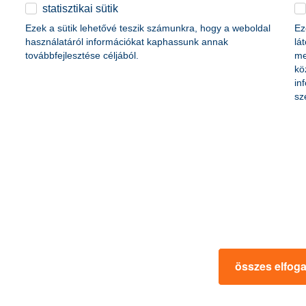
érdekel a cikk
statisztikai sütik
Ezek a sütik lehetővé teszik számunkra, hogy a weboldal
Ez
használatáról információkat kaphassunk annak
lá
továbbfejlesztése céljából.
me
kö
in
sz
óval? így készülj fel az
így készíts profi fotók
al vágtok neki a nagyvilágnak?
2019. május 14. - Felejtsd el a v
andra!
beállításokat, az árnyékos arcoka
összes elfog
 a cikk
érdekel a 