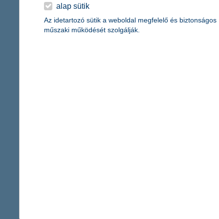
érdekel a cikk
alap sütik
Az idetartozó sütik a weboldal megfelelő és biztonságos
műszaki működését szolgálják.
családi nyaralás aut
utazásra!
2019. május 28. - Idén autóv
Készülj fel velünk a nagy kal
érdekel