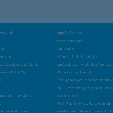
rmációk
ügyfélvédelem
fizetési moratórium
rtál
panaszkezelés
ne fizetés
gyűjtőszámlahitel információk
al kapcsolatos közzétételek
természetes személyek adósságrendezé
lőzés, FATCA, CRS
MNB – Pénzügyi Navigátor
s
Pénzügyi Navigátor Tanácsadó Irodaháló
MNB - Értékpapír egyenleg online lekér
kapcsolatos információk
OBA tájékoztató
k
MNB – Felelős döntésekkel a jövőnkért
 termék tájékoztatók
előzetes tájékoztatás elektronikus úton t