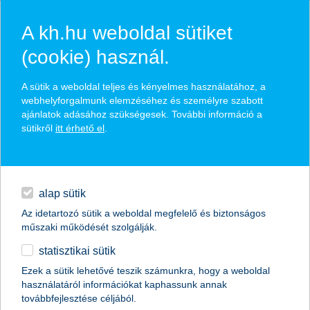
A kh.hu weboldal sütiket
(cookie) használ.
hasznos biztosítási
A sütik a weboldal teljes és kényelmes használatához, a
tippek
webhelyforgalmunk elemzéséhez és személyre szabott
ajánlatok adásához szükségesek. További információ a
sütikről
itt érhető el
.
hitelek
találd meg könnyedén, ami Neked szól
napi pénzügyek
alap sütik
Az idetartozó sütik a weboldal megfelelő és biztonságos
élethelyzet kiválasztása
megtakarítások
műszaki működését szolgálják.
statisztikai sütik
biztosítások
termék kategória kiválasztása
Ezek a sütik lehetővé teszik számunkra, hogy a weboldal
használatáról információkat kaphassunk annak
digitális bankolás
továbbfejlesztése céljából.