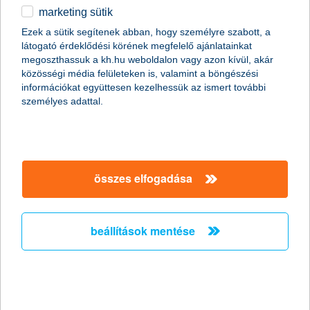
marketing sütik
egyéb
összes cikk megjelenítése
Ezek a sütik segítenek abban, hogy személyre szabott, a
látogató érdeklődési körének megfelelő ajánlatainkat
English
megoszthassuk a kh.hu weboldalon vagy azon kívül, akár
közösségi média felületeken is, valamint a böngészési
információkat együttesen kezelhessük az ismert további
content-marketing.no-results-were-found
személyes adattal.
társaságunk
összes elfogadása
társaságunk megnyitása
hasznos információk
rólunk
beállítások mentése
hasznos információk megnyitása
cégcsoport
ügyfélvédelem
pénzügyi tippek
kapcsolat
ügyfélvédelem megnyitása
K&H fejlesztői portál
jogi nyilatkozat
feltételek és kondíciók
fizetési moratórium
biztonságos online fizetés
adatvédelem
feltételek és kondíciók megnyitása
panaszkezelés