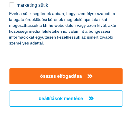
marketing sütik
egyéb
összes cikk megjelenítése
Ezek a sütik segítenek abban, hogy személyre szabott, a
látogató érdeklődési körének megfelelő ajánlatainkat
English
megoszthassuk a kh.hu weboldalon vagy azon kívül, akár
közösségi média felületeken is, valamint a böngészési
információkat együttesen kezelhessük az ismert további
személyes adattal.
összes elfogadása
beállítások mentése
jön a kötelező elektromos roller biztosítás!
2024. június 17. - Készülj fel időben az elektromos rollereket is
érintő kgfb szabályozásra! Cikkünkből megtudhatod milyen