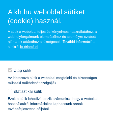
A kh.hu weboldal sütiket
(cookie) használ.
hasznos biztosítási
A sütik a weboldal teljes és kényelmes használatához, a
tippek
webhelyforgalmunk elemzéséhez és személyre szabott
ajánlatok adásához szükségesek. További információ a
sütikről
itt érhető el
.
hitelek
találd meg könnyedén, ami Neked szól
napi pénzügyek
alap sütik
Az idetartozó sütik a weboldal megfelelő és biztonságos
élethelyzet kiválasztása
megtakarítások
műszaki működését szolgálják.
statisztikai sütik
biztosítások
termék kategória kiválasztása
Ezek a sütik lehetővé teszik számunkra, hogy a weboldal
használatáról információkat kaphassunk annak
digitális bankolás
továbbfejlesztése céljából.