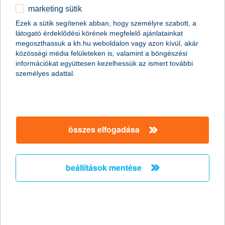
marketing sütik
egyéb
összes cikk megjelenítése
Ezek a sütik segítenek abban, hogy személyre szabott, a
látogató érdeklődési körének megfelelő ajánlatainkat
English
megoszthassuk a kh.hu weboldalon vagy azon kívül, akár
közösségi média felületeken is, valamint a böngészési
információkat együttesen kezelhessük az ismert további
személyes adattal.
összes elfogadása
beállítások mentése
ezeket a téli sportokat kezdőként is
kipróbálhatod
2023. december 19. - Itt a hideg idő: a téli sportok szerelmesei
végre hódolhatnak a kedvenc időtöltésüknek! Igen ám, de mi a