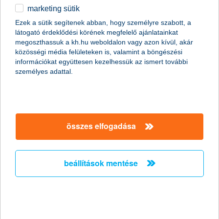
marketing sütik
egyéb
összes cikk megjelenítése
Ezek a sütik segítenek abban, hogy személyre szabott, a
látogató érdeklődési körének megfelelő ajánlatainkat
English
megoszthassuk a kh.hu weboldalon vagy azon kívül, akár
közösségi média felületeken is, valamint a böngészési
információkat együttesen kezelhessük az ismert további
személyes adattal.
összes elfogadása
beállítások mentése
8 furcsa dolog, amire vonatkozhat a
lakásbiztosítás
2019. november 13. - Mutatjuk a 8 legfurcsább káresetet,
amikor bár nem gondolnád, de számíthatsz a