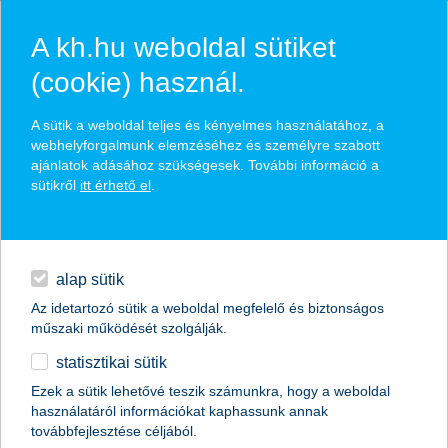
A kh.hu weboldal sütiket
(cookie) használ.
hasznos biztosítási
A sütik a weboldal teljes és kényelmes használatához, a
tippek
webhelyforgalmunk elemzéséhez és személyre szabott
ajánlatok adásához szükségesek. További információ a
sütikről
itt érhető el
.
hitelek
találd meg könnyedén, ami Neked szól
napi pénzügyek
alap sütik
Az idetartozó sütik a weboldal megfelelő és biztonságos
élethelyzet kiválasztása
megtakarítások
műszaki működését szolgálják.
statisztikai sütik
biztosítások
termék kategória kiválasztása
Ezek a sütik lehetővé teszik számunkra, hogy a weboldal
használatáról információkat kaphassunk annak
digitális bankolás
továbbfejlesztése céljából.