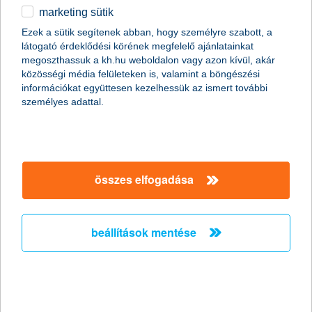
marketing sütik
egyéb
összes cikk megjelenítése
Ezek a sütik segítenek abban, hogy személyre szabott, a
látogató érdeklődési körének megfelelő ajánlatainkat
English
megoszthassuk a kh.hu weboldalon vagy azon kívül, akár
közösségi média felületeken is, valamint a böngészési
információkat együttesen kezelhessük az ismert további
személyes adattal.
összes elfogadása
beállítások mentése
hogyan vásároljunk lakást
2015. március 16. - A minden igénynek megfelelő tökéletes
lakás kiválasztása nem könnyű feladat. Ebben próbálunk