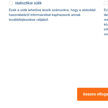
életbiztosítási csomag
statisztikai sütik
content-marketing.no-results-were-found
 betéti kártya
Ezek a sütik lehetővé teszik számunkra, hogy a weboldal
Ez
K&H babaváró hitelhez
kapcsolódó csoportos
használatáról információkat kaphassunk annak
lá
hitelfedezeti életbiztosítás
továbbfejlesztése céljából.
me
kö
in
rmációk
ügyfélvédelem
sz
fizetési moratórium
rtál
panaszkezelés
ne fizetés
gyűjtőszámlahitel információk
al kapcsolatos közzétételek
természetes személyek adósságrendezé
lőzés, FATCA, CRS
MNB – Pénzügyi Navigátor
s
Pénzügyi Navigátor Tanácsadó Irodaháló
MNB - Értékpapír egyenleg online lekér
kapcsolatos információk
OBA tájékoztató
összes elfog
k
MNB – Felelős döntésekkel a jövőnkért
 termék tájékoztatók
előzetes tájékoztatás elektronikus úton t