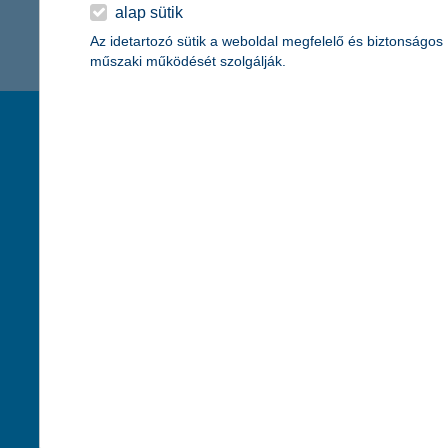
K&H Minősített Fogyasztóbarát
alap sütik
Otthonbiztosítás (MFO)
bankváltás
K&H virtuális
Az idetartozó sütik a weboldal megfelelő és biztonságos
műszaki működését szolgálják.
ügyfélajánló program
új ügyfél vagyok
társaságunk
hasznos info
lakossági & vállalkozói számlacsomag együtt
rólunk
pénzügyi tippek
cégcsoport
K&H fejlesztői po
kapcsolat
biztonságos onli
jogi nyilatkozat
fenntarthatóságg
adatvédelem
pénzmosás mege
cookie szabályzat
díjfizetési kisoko
karrier
deviza átutalás
akadálymentesítési nyilatkozat
címletváltással 
szolgáltatások fogyatékossággal élőknek
direktbiztosításo
közzétételek, felügyeleti határozatok
befektetővédelmi