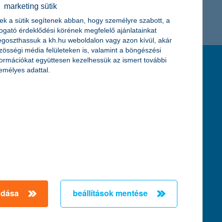
marketing sütik
K&H token megújítás
Digitális Állampolgárság Program
ek a sütik segítenek abban, hogy személyre szabott, a
togató érdeklődési körének megfelelő ajánlatainkat
goszthassuk a kh.hu weboldalon vagy azon kívül, akár
zösségi média felületeken is, valamint a böngészési
formációkat együttesen kezelhessük az ismert további
feltételek és kondíciók
emélyes adattal.
hirdetmények / díjjegyzékek
általános szerződési feltételek
üzletszabályzat
se
aktuális, MNB által közzétett BUBOR értékek
kifejezéseket ismertető fogalomtár a fizetési
számlához
zat
dezése
adása
beállítások mentése
örténő