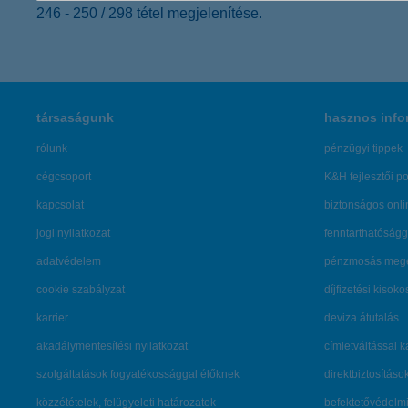
246 - 250 / 298 tétel megjelenítése.
társaságunk
hasznos info
rólunk
pénzügyi tippek
cégcsoport
K&H fejlesztői po
kapcsolat
biztonságos onli
jogi nyilatkozat
fenntarthatóságg
adatvédelem
pénzmosás mege
cookie szabályzat
díjfizetési kisoko
karrier
deviza átutalás
akadálymentesítési nyilatkozat
címletváltással 
szolgáltatások fogyatékossággal élőknek
direktbiztosításo
közzétételek, felügyeleti határozatok
befektetővédelmi