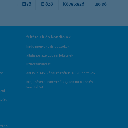
← Első
Előző
Következő
utolsó →
feltételek és kondíciók
hirdetmények / díjjegyzékek
általános szerződési feltételek
üzletszabályzat
se
aktuális, MNB által közzétett BUBOR értékek
kifejezéseket ismertető fogalomtár a fizetési
számlához
zat
dezése
örténő