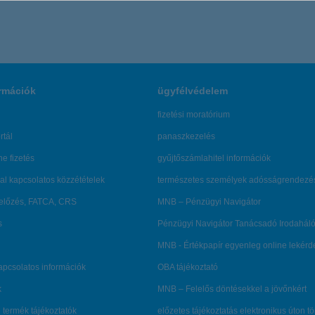
rmációk
ügyfélvédelem
fizetési moratórium
rtál
panaszkezelés
ne fizetés
gyűjtőszámlahitel információk
al kapcsolatos közzétételek
természetes személyek adósságrendezé
lőzés, FATCA, CRS
MNB – Pénzügyi Navigátor
s
Pénzügyi Navigátor Tanácsadó Irodaháló
MNB - Értékpapír egyenleg online lekér
kapcsolatos információk
OBA tájékoztató
k
MNB – Felelős döntésekkel a jövőnkért
 termék tájékoztatók
előzetes tájékoztatás elektronikus úton t