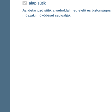
érdekel a cikk
alap sütik
Az idetartozó sütik a weboldal megfelelő és biztonságos
műszaki működését szolgálják.
veszélyesebb az ón
gondolnánk
2015. február 09. - Ritkán ok
vezetékekre, talajra fagyó jé
decemberében tapasztalt kata
érdekel