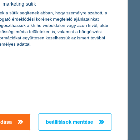
érdekel a cikk
marketing sütik
ek a sütik segítenek abban, hogy személyre szabott, a
togató érdeklődési körének megfelelő ajánlatainkat
goszthassuk a kh.hu weboldalon vagy azon kívül, akár
zösségi média felületeken is, valamint a böngészési
formációkat együttesen kezelhessük az ismert további
emélyes adattal.
 jégre!
sak nyáron, télen is
séges testmozgást kínálnak
adása
beállítások mentése
cikk