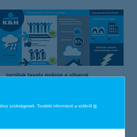
K&H token megújítás
Digitális Állampolgárság Program
taroltak tavaly nyáron a viharok
2015. február 17. - Hosszú heteken, sőt már-már hónapokon át
másról sem szólt a nyár, mint az egymást követő viharokról.
ához szükségesek. További információ a sütikről
itt