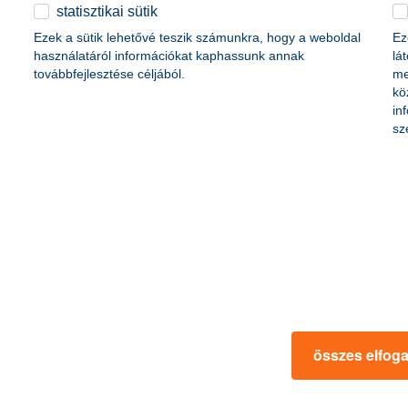
érdekel a cikk
statisztikai sütik
Ezek a sütik lehetővé teszik számunkra, hogy a weboldal
Ez
használatáról információkat kaphassunk annak
lá
továbbfejlesztése céljából.
me
kö
in
sz
os eső, mint
ne menjünk óvatlanul a
oz akkora károkat a fákra,
2015. február 06. - Tavaink nem c
gpáncél, mint amilyen a 2014.
kellemes kikapcsolódást, egész
sztrófa volt
nekünk.
összes elfog
 a cikk
érdekel a 