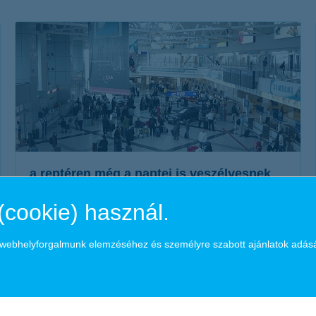
életbiztosítási csomag
 betéti kártya
K&H babaváró hitelhez
kapcsolódó csoportos
hitelfedezeti életbiztosítás
a reptéren még a naptej is veszélyesnek
számít
(cookie) használ.
2015. február 18. - Aki még nem rutinos a reptéren, és nem
néz utána a szigorú szabályoknak, könnyen néhány holmiját
a webhelyforgalmunk elemzéséhez és személyre szabott ajánlatok adás
hátrahagyva juthat csak fel a gépre.