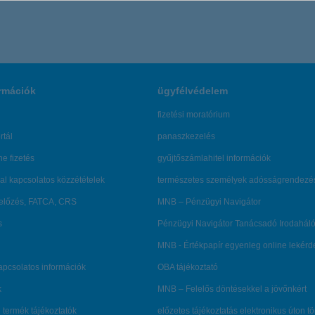
rmációk
ügyfélvédelem
fizetési moratórium
rtál
panaszkezelés
ne fizetés
gyűjtőszámlahitel információk
al kapcsolatos közzétételek
természetes személyek adósságrendezé
lőzés, FATCA, CRS
MNB – Pénzügyi Navigátor
s
Pénzügyi Navigátor Tanácsadó Irodaháló
MNB - Értékpapír egyenleg online lekér
kapcsolatos információk
OBA tájékoztató
k
MNB – Felelős döntésekkel a jövőnkért
 termék tájékoztatók
előzetes tájékoztatás elektronikus úton t