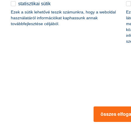
érdekel a cikk
statisztikai sütik
Ezek a sütik lehetővé teszik számunkra, hogy a weboldal
Ez
használatáról információkat kaphassunk annak
lá
továbbfejlesztése céljából.
me
kö
in
sz
engerpartja
mit kell tudni a motor
országról nézve a tengerpart
2018. július 20. - Szívesen patta
k tűnik, pedig nem is feltétlenül
Akkor vágj bele a motoros jogsi
összes elfog
 a cikk
érdekel a 