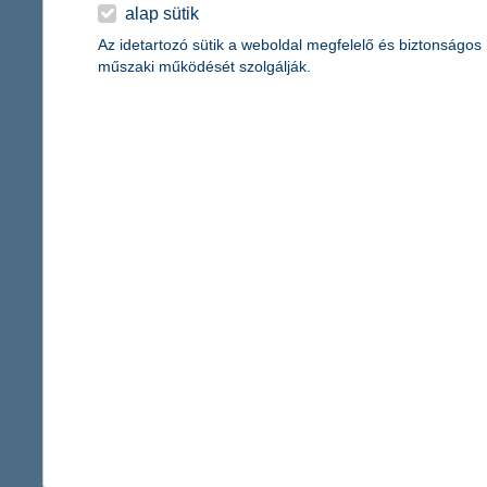
érdekel a cikk
alap sütik
Az idetartozó sütik a weboldal megfelelő és biztonságos
műszaki működését szolgálják.
Európa 6 legszebb t
2018. augusztus 08. - Magyar
mindig távoli, egzotikus tájna
kell olyan messzire utaznunk
érdekel