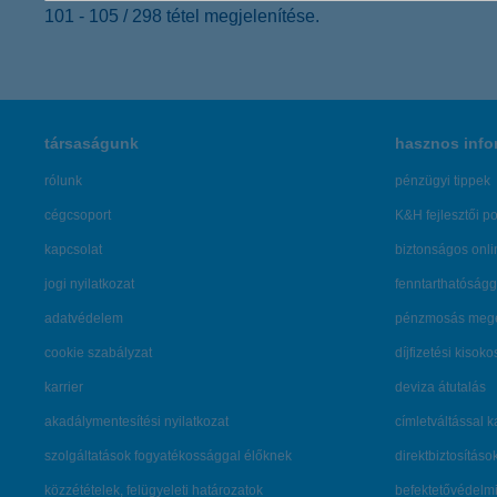
101 - 105 / 298 tétel megjelenítése.
társaságunk
hasznos info
rólunk
pénzügyi tippek
cégcsoport
K&H fejlesztői po
kapcsolat
biztonságos onli
jogi nyilatkozat
fenntarthatóságg
adatvédelem
pénzmosás mege
cookie szabályzat
díjfizetési kisoko
karrier
deviza átutalás
akadálymentesítési nyilatkozat
címletváltással 
szolgáltatások fogyatékossággal élőknek
direktbiztosításo
közzétételek, felügyeleti határozatok
befektetővédelmi