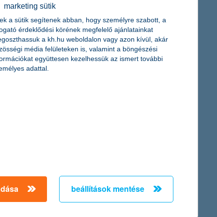
érdekel a cikk
marketing sütik
ek a sütik segítenek abban, hogy személyre szabott, a
togató érdeklődési körének megfelelő ajánlatainkat
goszthassuk a kh.hu weboldalon vagy azon kívül, akár
zösségi média felületeken is, valamint a böngészési
formációkat együttesen kezelhessük az ismert további
emélyes adattal.
os jogsikról?
nnál „kétkerekű paripára”?
 megszerzésébe!
adása
beállítások mentése
cikk