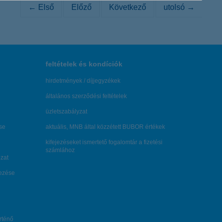
← Első
Előző
Következő
utolsó →
feltételek és kondíciók
hirdetmények / díjjegyzékek
általános szerződési feltételek
üzletszabályzat
se
aktuális, MNB által közzétett BUBOR értékek
kifejezéseket ismertető fogalomtár a fizetési
számlához
zat
dezése
örténő