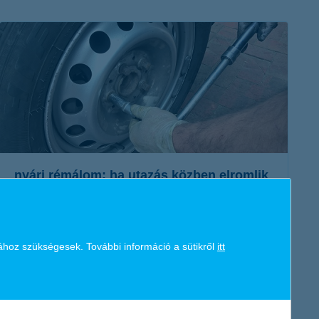
K&H token megújítás
Digitális Állampolgárság Program
nyári rémálom: ha utazás közben elromlik
az autónk
2018. augusztus 09. - Autóval vágsz neki a nyaralásnak?
Akkor indulás előtt tudj meg többet a gépjármű
ához szükségesek. További információ a sütikről
itt
segítségnyújtási biztosításról!