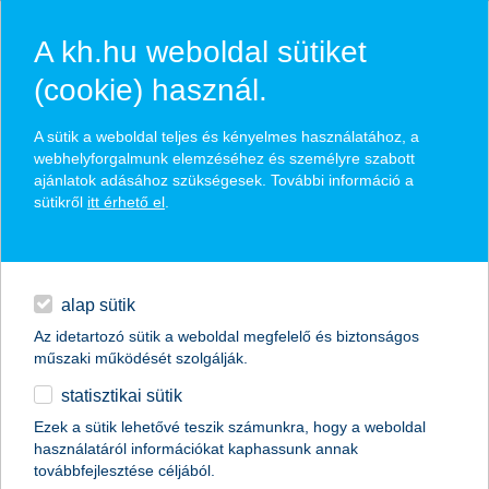
A kh.hu weboldal sütiket
(cookie) használ.
K&H jelzáloghitelek
A sütik a weboldal teljes és kényelmes használatához, a
webhelyforgalmunk elemzéséhez és személyre szabott
magánszemélyek
hitelek
Jelzáloghitel
ajánlatok adásához szükségesek. További információ a
sütikről
itt érhető el
.
hitelek
napi pénzügyek
alap sütik
Az idetartozó sütik a weboldal megfelelő és biztonságos
megtakarítások
műszaki működését szolgálják.
statisztikai sütik
biztosítások
Ezek a sütik lehetővé teszik számunkra, hogy a weboldal
K&H Minősített Fogyasztóbarát Zöld
használatáról információkat kaphassunk annak
Lakáshitel - 10% önerővel
digitális bankolás
továbbfejlesztése céljából.