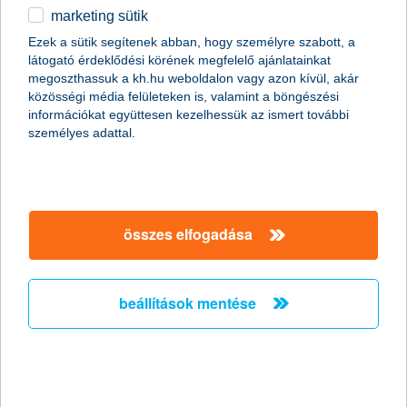
THM: 6,5–8,0%
marketing sütik
egyéb
Építkezésre, új ingatlan vásárlásra vagy korszerűsítésre
Ezek a sütik segítenek abban, hogy személyre szabott, a
felvehető zöldcélú lakáshitel már akár
10% önerővel és zöld
látogató érdeklődési körének megfelelő ajánlatainkat
kamatkedvezménnyel
. Sőt, még az energetikai tanúsítvány
English
megoszthassuk a kh.hu weboldalon vagy azon kívül, akár
árát is visszatérítjük 40.000 forintig!
közösségi média felületeken is, valamint a böngészési
információkat együttesen kezelhessük az ismert további
személyes adattal.
további részletek
összes elfogadása
beállítások mentése
K&H lakáshitel vásárlásra
THM: 6,5–8,6%