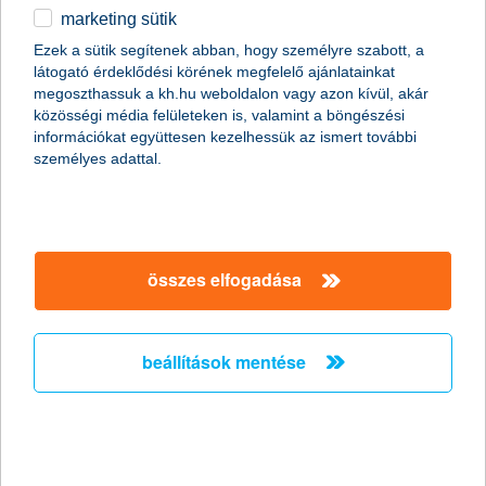
marketing sütik
egyéb
Ezek a sütik segítenek abban, hogy személyre szabott, a
látogató érdeklődési körének megfelelő ajánlatainkat
English
megoszthassuk a kh.hu weboldalon vagy azon kívül, akár
közösségi média felületeken is, valamint a böngészési
információkat együttesen kezelhessük az ismert további
személyes adattal.
összes elfogadása
Nyaralás okosan: így védd a pénzed és az
adataid útközben
beállítások mentése
2026. július 19. - Így védd pénzedet és adataidat nyaralás
alatt, hogy a vakáció valóban a pihenésről szóljon.