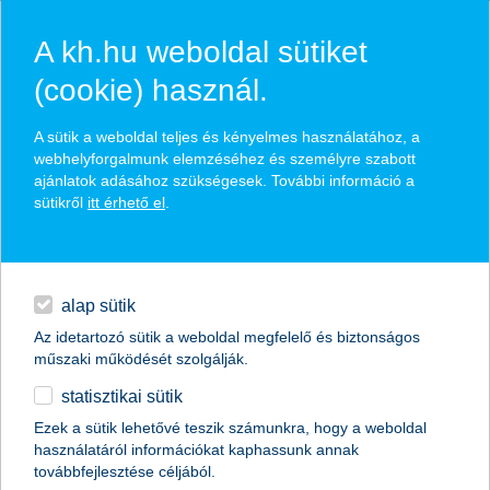
A kh.hu weboldal sütiket
(cookie) használ.
hasznos pénzügyi tippek
A sütik a weboldal teljes és kényelmes használatához, a
webhelyforgalmunk elemzéséhez és személyre szabott
ajánlatok adásához szükségesek. További információ a
sütikről
itt érhető el
.
találd meg könnyedén, ami Neked szól
hitelek
napi pénzügyek
élethelyzet kiválasztása
alap sütik
Az idetartozó sütik a weboldal megfelelő és biztonságos
megtakarítások
műszaki működését szolgálják.
termék kategória kiválasztása
statisztikai sütik
biztosítások
Ezek a sütik lehetővé teszik számunkra, hogy a weboldal
használatáról információkat kaphassunk annak
digitális bankolás
továbbfejlesztése céljából.
összes cikk megjelenítése