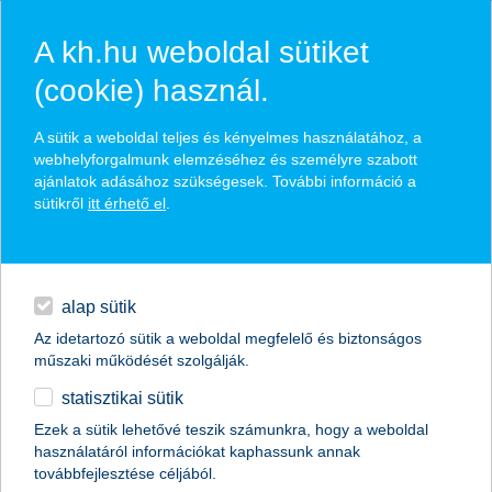
A kh.hu weboldal sütiket
(cookie) használ.
hasznos pénzügyi tippek
A sütik a weboldal teljes és kényelmes használatához, a
webhelyforgalmunk elemzéséhez és személyre szabott
ajánlatok adásához szükségesek. További információ a
sütikről
itt érhető el
.
találd meg könnyedén, ami Neked szól
hitelek
napi pénzügyek
élethelyzet kiválasztása
alap sütik
Az idetartozó sütik a weboldal megfelelő és biztonságos
megtakarítások
műszaki működését szolgálják.
termék kategória kiválasztása
statisztikai sütik
biztosítások
Ezek a sütik lehetővé teszik számunkra, hogy a weboldal
használatáról információkat kaphassunk annak
digitális bankolás
továbbfejlesztése céljából.
összes cikk megjelenítése