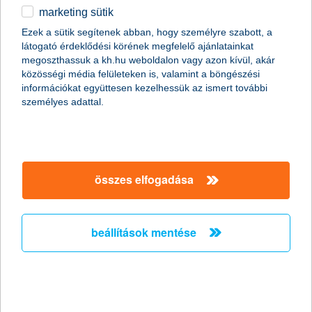
marketing sütik
egyéb
Ezek a sütik segítenek abban, hogy személyre szabott, a
látogató érdeklődési körének megfelelő ajánlatainkat
English
megoszthassuk a kh.hu weboldalon vagy azon kívül, akár
közösségi média felületeken is, valamint a böngészési
információkat együttesen kezelhessük az ismert további
személyes adattal.
összes elfogadása
mi történik a közös bankszámlával halál
esetén?
beállítások mentése
2026. március 29. - Hogyan működik a közös bankszámla
halál esetén? Mikor lehet jobb megoldás a társkártya
használata? Az alábbiakban kiderül.