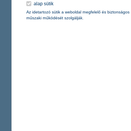
érdekel a cikk
alap sütik
Az idetartozó sütik a weboldal megfelelő és biztonságos
műszaki működését szolgálják.
spórolási tippek: a
gyarapítsd, ne a kia
2021. április 22. - Ismered a
Ha szeretnéd a költéseidet j
párhuzamosan több pénzt félre
érdekel