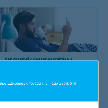
K&H token megújítás
Digitális Állampolgárság Program
bankszámlák összehasonlítása a
legegyszerűbben
2021. május 24. - Eddig azt gondoltad, hogy az okos
számlacsomag választás egyenlő az apróbetűs részek alapos
ához szükségesek. További információ a sütikről
itt
átolvasásával? Mondunk jobbat!