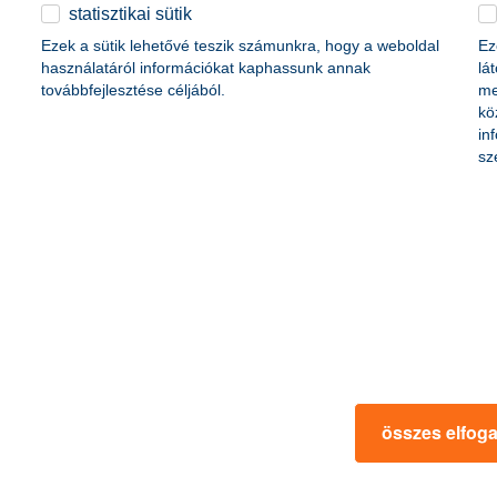
érdekel a cikk
statisztikai sütik
Ezek a sütik lehetővé teszik számunkra, hogy a weboldal
Ez
használatáról információkat kaphassunk annak
lá
továbbfejlesztése céljából.
me
kö
in
sz
 megtakarításaidat
digitális vagy virtuáli
dásaidat!
mit tud?
 mondást: sok kicsi, sokra megy.
2021. április 21. - Hogyan működi
obban menedzselni és ezzel
vagy mellett létező virtuális ban
 tenni, akkor jó helyen jársz!
képest többet a digitalizált bankk
összes elfog
 a cikk
érdekel a 