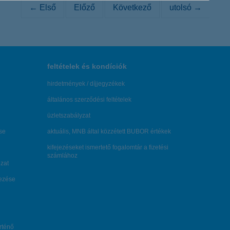
← Első
Előző
Következő
utolsó →
feltételek és kondíciók
hirdetmények / díjjegyzékek
általános szerződési feltételek
üzletszabályzat
se
aktuális, MNB által közzétett BUBOR értékek
kifejezéseket ismertető fogalomtár a fizetési
számlához
zat
dezése
örténő