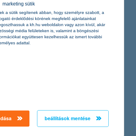
érdekel a cikk
marketing sütik
ek a sütik segítenek abban, hogy személyre szabott, a
togató érdeklődési körének megfelelő ajánlatainkat
goszthassuk a kh.hu weboldalon vagy azon kívül, akár
zösségi média felületeken is, valamint a böngészési
formációkat együttesen kezelhessük az ismert további
emélyes adattal.
s bankkártya: melyik,
k a plasztikkártya helyett
kkártya? Mivel tud ehhez
ártya?
adása
beállítások mentése
cikk