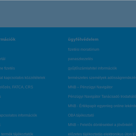
rmációk
ügyfélvédelem
fizetési moratórium
rtál
panaszkezelés
ne fizetés
gyűjtőszámlahitel információk
al kapcsolatos közzétételek
természetes személyek adósságrendezé
lőzés, FATCA, CRS
MNB – Pénzügyi Navigátor
s
Pénzügyi Navigátor Tanácsadó Irodaháló
MNB - Értékpapír egyenleg online lekér
kapcsolatos információk
OBA tájékoztató
k
MNB – Felelős döntésekkel a jövőnkért
 termék tájékoztatók
előzetes tájékoztatás elektronikus úton t