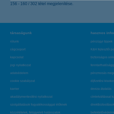
156 - 160 / 302 tétel megjelenítése.
társaságunk
hasznos info
rólunk
pénzügyi tippek
cégcsoport
K&H fejlesztői po
kapcsolat
biztonságos onli
jogi nyilatkozat
fenntarthatóságg
adatvédelem
pénzmosás mege
cookie szabályzat
díjfizetési kisoko
karrier
deviza átutalás
akadálymentesítési nyilatkozat
címletváltással 
szolgáltatások fogyatékossággal élőknek
direktbiztosításo
közzétételek, felügyeleti határozatok
befektetővédelmi