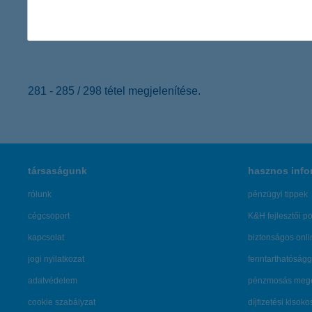
érdekel
281 - 285 / 298 tétel megjelenítése.
társaságunk
hasznos info
rólunk
pénzügyi tippek
cégcsoport
K&H fejlesztői po
kapcsolat
biztonságos onli
jogi nyilatkozat
fenntarthatóságg
adatvédelem
pénzmosás mege
cookie szabályzat
díjfizetési kisoko