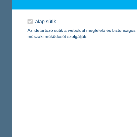
érdekel a cikk
alap sütik
Az idetartozó sütik a weboldal megfelelő és biztonságos
műszaki működését szolgálják.
közel 1000 bejelenté
2012. november 15. - A gépjá
kárt tett a múlt heti hosszúh
közel 1000 bejelentés érkeze
bejelentett esetek kárösszege
Az előrejelzések szerint, az
hasonló időjárási körülmények