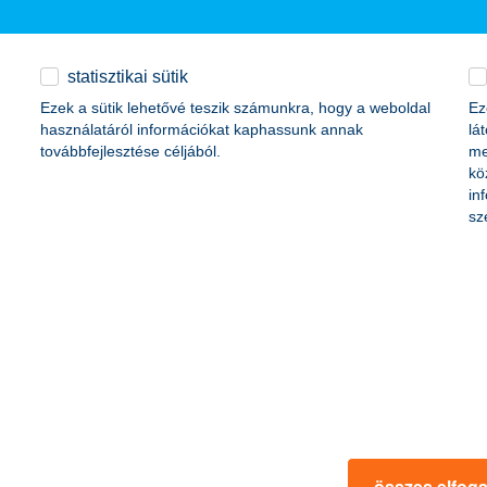
érdekel a cikk
statisztikai sütik
Ezek a sütik lehetővé teszik számunkra, hogy a weboldal
Ez
használatáról információkat kaphassunk annak
lá
továbbfejlesztése céljából.
me
kö
in
sz
s, a kár 90 millió Ft
egy életbiztosítás hos
rművek mellett a lakásokban is
2012. július 19. - Egy életbiztos
étvégén a hófúvás és szélvihar,
feltétlenül egy életre szól - de h
tt a K&H Biztosítóhoz. Az eddig
húsz évben az életbiztosítási pia
 meghaladja a 90 millió forintot.
piaci szereplők által kínált életb
 elkövetkezendő napokban is
változatos, és számtalan lehetős
re kell számítani.
melyiket érdemes választani? Ös
összes elfog