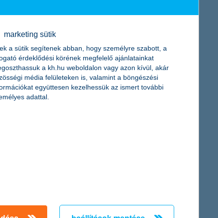
érdekel a cikk
marketing sütik
ek a sütik segítenek abban, hogy személyre szabott, a
togató érdeklődési körének megfelelő ajánlatainkat
goszthassuk a kh.hu weboldalon vagy azon kívül, akár
zösségi média felületeken is, valamint a böngészési
formációkat együttesen kezelhessük az ismert további
emélyes adattal.
szú távú döntés
ítási szerződés - ha nem is
osszú távú döntés. Az elmúlt
c óriási fejlődésen ment át, a
iztosítások köre rendkívül
éget nyújt. De pontosan
szegyűjtöttük a tíz
adása
beállítások mentése