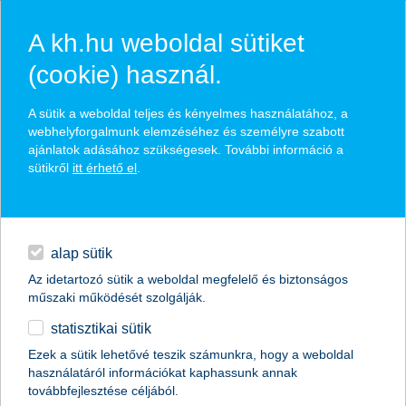
A kh.hu weboldal sütiket
(cookie) használ.
hasznos biztosítási
A sütik a weboldal teljes és kényelmes használatához, a
tippek
webhelyforgalmunk elemzéséhez és személyre szabott
ajánlatok adásához szükségesek. További információ a
sütikről
itt érhető el
.
hitelek
találd meg könnyedén, ami Neked szól
napi pénzügyek
alap sütik
Az idetartozó sütik a weboldal megfelelő és biztonságos
élethelyzet kiválasztása
megtakarítások
műszaki működését szolgálják.
statisztikai sütik
biztosítások
termék kategória kiválasztása
Ezek a sütik lehetővé teszik számunkra, hogy a weboldal
használatáról információkat kaphassunk annak
digitális bankolás
továbbfejlesztése céljából.