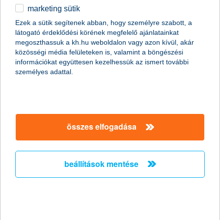
marketing sütik
egyéb
összes cikk megjelenítése
Ezek a sütik segítenek abban, hogy személyre szabott, a
látogató érdeklődési körének megfelelő ajánlatainkat
English
megoszthassuk a kh.hu weboldalon vagy azon kívül, akár
közösségi média felületeken is, valamint a böngészési
információkat együttesen kezelhessük az ismert további
személyes adattal.
összes elfogadása
beállítások mentése
fedezd fel biztonságban 1. -
Spanyolország és Portugália
2017. október 05. - Kíváncsi vagy, hogyan utazz, mit nézz
meg és persze milyen biztosítást köss?