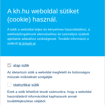
A kh.hu weboldal sütiket
(cookie) használ.
hasznos biztosítási
A sütik a weboldal teljes és kényelmes használatához, a
tippek
webhelyforgalmunk elemzéséhez és személyre szabott
ajánlatok adásához szükségesek. További információ a
sütikről
itt érhető el
.
hitelek
találd meg könnyedén, ami Neked szól
napi pénzügyek
alap sütik
Az idetartozó sütik a weboldal megfelelő és biztonságos
élethelyzet kiválasztása
megtakarítások
műszaki működését szolgálják.
statisztikai sütik
biztosítások
termék kategória kiválasztása
Ezek a sütik lehetővé teszik számunkra, hogy a weboldal
használatáról információkat kaphassunk annak
digitális bankolás
továbbfejlesztése céljából.