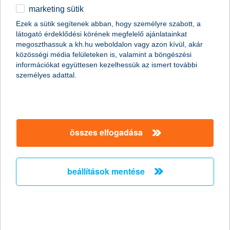
marketing sütik
egyéb
összes cikk megjelenítése
Ezek a sütik segítenek abban, hogy személyre szabott, a
látogató érdeklődési körének megfelelő ajánlatainkat
English
megoszthassuk a kh.hu weboldalon vagy azon kívül, akár
közösségi média felületeken is, valamint a böngészési
információkat együttesen kezelhessük az ismert további
személyes adattal.
összes elfogadása
beállítások mentése
adventi programok Bécsben
2017. december 07. - Az advent Bécsben rendkívül
varázslatos lehet, de nem árt ilyenkor is vigyázni, hogy semmi