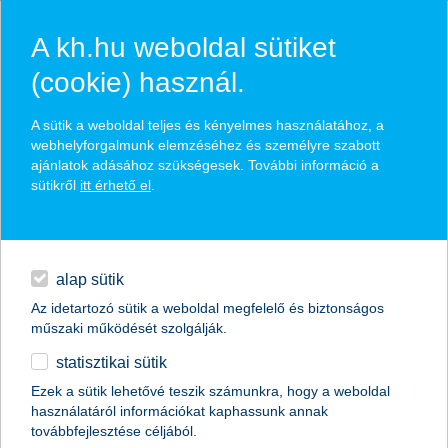
A kh.hu weboldal sütiket
(cookie) használ.
hasznos biztosítási
A sütik a weboldal teljes és kényelmes használatához, a
tippek
webhelyforgalmunk elemzéséhez és személyre szabott
ajánlatok adásához szükségesek. További információ a
sütikről
itt érhető el
.
hitelek
találd meg könnyedén, ami Neked szól
napi pénzügyek
alap sütik
Az idetartozó sütik a weboldal megfelelő és biztonságos
élethelyzet kiválasztása
megtakarítások
műszaki működését szolgálják.
statisztikai sütik
biztosítások
termék kategória kiválasztása
Ezek a sütik lehetővé teszik számunkra, hogy a weboldal
használatáról információkat kaphassunk annak
digitális bankolás
továbbfejlesztése céljából.