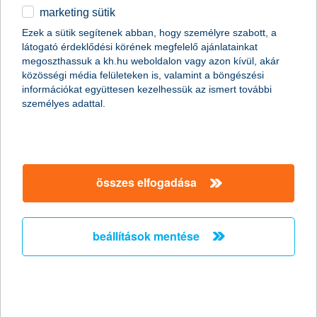
marketing sütik
egyéb
összes cikk megjelenítése
Ezek a sütik segítenek abban, hogy személyre szabott, a
látogató érdeklődési körének megfelelő ajánlatainkat
English
megoszthassuk a kh.hu weboldalon vagy azon kívül, akár
közösségi média felületeken is, valamint a böngészési
információkat együttesen kezelhessük az ismert további
személyes adattal.
összes elfogadása
beállítások mentése
Magyarország 5 legszebb autós
túraútvonala
2019. szeptember 18. - Mutatunk néhány autóval könnyen
megközelíthető, gyönyörű panorámát és tartalmas