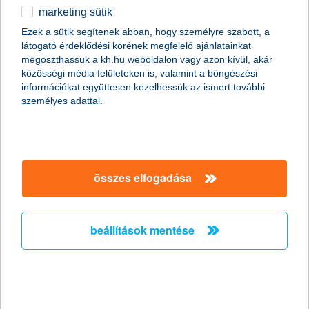
marketing sütik
egyéb
összes cikk megjelenítése
Ezek a sütik segítenek abban, hogy személyre szabott, a
látogató érdeklődési körének megfelelő ajánlatainkat
English
megoszthassuk a kh.hu weboldalon vagy azon kívül, akár
közösségi média felületeken is, valamint a böngészési
információkat együttesen kezelhessük az ismert további
személyes adattal.
összes elfogadása
beállítások mentése
magamnál kell tartani a sárga csekket?
2020. október 02. - Szükséges még magamnál tartanom a
sárga csekket? Személyi sérülés esetén fizet a biztosító? Te