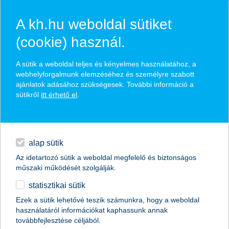
A kh.hu weboldal sütiket
(cookie) használ.
hasznos biztosítási
A sütik a weboldal teljes és kényelmes használatához, a
tippek
webhelyforgalmunk elemzéséhez és személyre szabott
ajánlatok adásához szükségesek. További információ a
sütikről
itt érhető el
.
hitelek
találd meg könnyedén, ami Neked szól
napi pénzügyek
alap sütik
Az idetartozó sütik a weboldal megfelelő és biztonságos
élethelyzet kiválasztása
megtakarítások
műszaki működését szolgálják.
statisztikai sütik
biztosítások
termék kategória kiválasztása
Ezek a sütik lehetővé teszik számunkra, hogy a weboldal
használatáról információkat kaphassunk annak
digitális bankolás
továbbfejlesztése céljából.