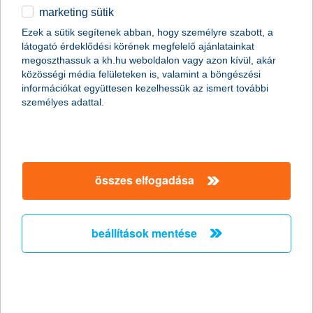
marketing sütik
egyéb
összes cikk megjelenítése
Ezek a sütik segítenek abban, hogy személyre szabott, a
látogató érdeklődési körének megfelelő ajánlatainkat
English
megoszthassuk a kh.hu weboldalon vagy azon kívül, akár
közösségi média felületeken is, valamint a böngészési
információkat együttesen kezelhessük az ismert további
személyes adattal.
összes elfogadása
beállítások mentése
melyik a legjobb utasbiztosítás? 5+1
fontos szempont választás előtt
2026. július 08. - Melyik a legjobb utasbiztosítás, és pontosan
milyen helyzetekben nyújthat segítséget? Az alábbiakban