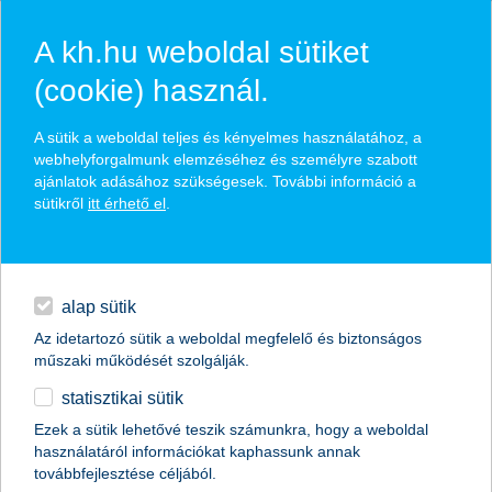
A kh.hu weboldal sütiket
(cookie) használ.
hasznos biztosítási
A sütik a weboldal teljes és kényelmes használatához, a
tippek
webhelyforgalmunk elemzéséhez és személyre szabott
ajánlatok adásához szükségesek. További információ a
sütikről
itt érhető el
.
hitelek
találd meg könnyedén, ami Neked szól
napi pénzügyek
alap sütik
Az idetartozó sütik a weboldal megfelelő és biztonságos
élethelyzet kiválasztása
megtakarítások
műszaki működését szolgálják.
statisztikai sütik
biztosítások
termék kategória kiválasztása
Ezek a sütik lehetővé teszik számunkra, hogy a weboldal
használatáról információkat kaphassunk annak
digitális bankolás
továbbfejlesztése céljából.