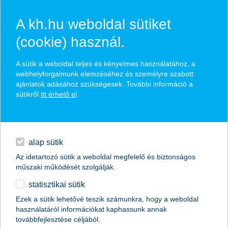
A kh.hu weboldal sütiket
(cookie) használ.
hasznos biztosítási
A sütik a weboldal teljes és kényelmes használatához, a
tippek
webhelyforgalmunk elemzéséhez és személyre szabott
ajánlatok adásához szükségesek. További információ a
sütikről
itt érhető el
.
hitelek
találd meg könnyedén, ami Neked szól
napi pénzügyek
alap sütik
Az idetartozó sütik a weboldal megfelelő és biztonságos
élethelyzet kiválasztása
megtakarítások
műszaki működését szolgálják.
statisztikai sütik
biztosítások
termék kategória kiválasztása
Ezek a sütik lehetővé teszik számunkra, hogy a weboldal
használatáról információkat kaphassunk annak
digitális bankolás
továbbfejlesztése céljából.