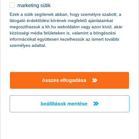
marketing sütik
egyéb
összes cikk megjelenítése
Ezek a sütik segítenek abban, hogy személyre szabott, a
látogató érdeklődési körének megfelelő ajánlatainkat
English
megoszthassuk a kh.hu weboldalon vagy azon kívül, akár
közösségi média felületeken is, valamint a böngészési
információkat együttesen kezelhessük az ismert további
content-marketing.no-results-were-found
személyes adattal.
társaságunk
összes elfogadása
társaságunk megnyitása
hasznos információk
rólunk
beállítások mentése
hasznos információk megnyitása
cégcsoport
ügyfélvédelem
pénzügyi tippek
kapcsolat
ügyfélvédelem megnyitása
K&H fejlesztői portál
jogi nyilatkozat
feltételek és kondíciók
fizetési moratórium
biztonságos online fizetés
adatvédelem
feltételek és kondíciók megnyitása
panaszkezelés