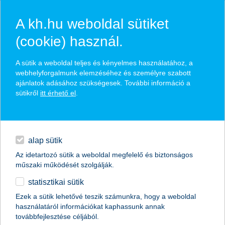
A kh.hu weboldal sütiket
(cookie) használ.
hasznos biztosítási
A sütik a weboldal teljes és kényelmes használatához, a
tippek
webhelyforgalmunk elemzéséhez és személyre szabott
ajánlatok adásához szükségesek. További információ a
sütikről
itt érhető el
.
hitelek
találd meg könnyedén, ami Neked szól
napi pénzügyek
alap sütik
Az idetartozó sütik a weboldal megfelelő és biztonságos
élethelyzet kiválasztása
megtakarítások
műszaki működését szolgálják.
statisztikai sütik
biztosítások
termék kategória kiválasztása
Ezek a sütik lehetővé teszik számunkra, hogy a weboldal
használatáról információkat kaphassunk annak
digitális bankolás
továbbfejlesztése céljából.