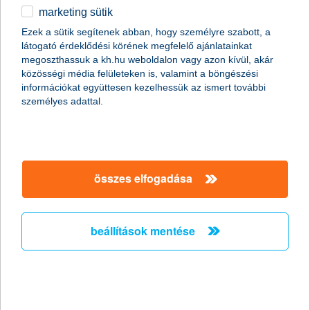
marketing sütik
egyéb
összes cikk megjelenítése
Ezek a sütik segítenek abban, hogy személyre szabott, a
látogató érdeklődési körének megfelelő ajánlatainkat
English
megoszthassuk a kh.hu weboldalon vagy azon kívül, akár
közösségi média felületeken is, valamint a böngészési
információkat együttesen kezelhessük az ismert további
content-marketing.no-results-were-found
személyes adattal.
társaságunk
összes elfogadása
társaságunk megnyitása
hasznos információk
rólunk
beállítások mentése
hasznos információk megnyitása
cégcsoport
ügyfélvédelem
pénzügyi tippek
kapcsolat
ügyfélvédelem megnyitása
K&H fejlesztői portál
jogi nyilatkozat
feltételek és kondíciók
fizetési moratórium
biztonságos online fizetés
adatvédelem
feltételek és kondíciók megnyitása
panaszkezelés